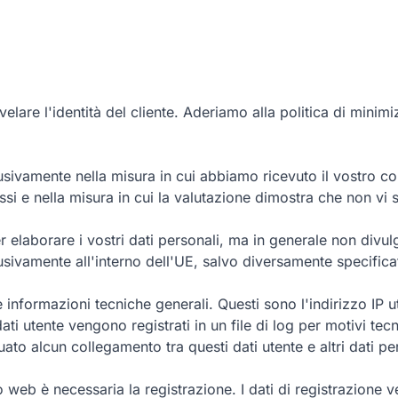
elare l'identità del cliente. Aderiamo alla politica di minimi
usivamente nella misura in cui abbiamo ricevuto il vostro cons
essi e nella misura in cui la valutazione dimostra che non vi s
 elaborare i vostri dati personali, ma in generale non divulg
lusivamente all'interno dell'UE, salvo diversamente specifica
formazioni tecniche generali. Questi sono l'indirizzo IP utiliz
dati utente vengono registrati in un file di log per motivi te
uato alcun collegamento tra questi dati utente e altri dati pe
o web è necessaria la registrazione. I dati di registrazione v