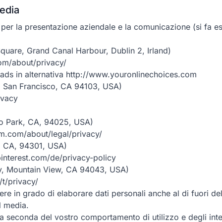
media
a per la presentazione aziendale e la comunicazione (si fa e
quare, Grand Canal Harbour, Dublin 2, Irland)
com/about/privacy/
ds in alternativa http://www.youronlinechoices.com
00, San Francisco, CA 94103, USA)
ivacy
lo Park, CA, 94025, USA)
ram.com/about/legal/privacy/
to, CA, 94301, USA)
.pinterest.com/de/privacy-policy
y, Mountain View, CA 94043, USA)
/t/privacy/
e in grado di elaborare dati personali anche al di fuori de
l media.
 seconda del vostro comportamento di utilizzo e degli intere