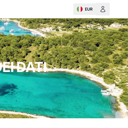
EUR
change currency or loc
EI DATI