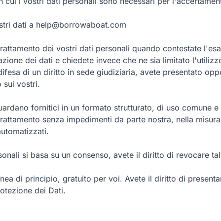
in cui i vostri dati personali sono necessari per l'accertament
vostri dati a help@borrowaboat.com
l trattamento dei vostri dati personali quando contestate l'esa
lazione dei dati e chiedete invece che ne sia limitato l'util
ifesa di un diritto in sede giudiziaria, avete presentato opp
 sui vostri.
riguardano fornitici in un formato strutturato, di uso comune e
del trattamento senza impedimenti da parte nostra, nella misur
automatizzati.
ersonali si basa su un consenso, avete il diritto di revocare 
linea di principio, gratuito per voi. Avete il diritto di presen
otezione dei Dati.