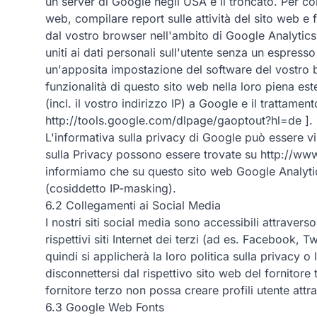
un server di Google negli USA e lì troncato. Per con
web, compilare report sulle attività del sito web e fo
dal vostro browser nell'ambito di Google Analytics 
uniti ai dati personali sull'utente senza un espre
un'apposita impostazione del software del vostro br
funzionalità di questo sito web nella loro piena este
(incl. il vostro indirizzo IP) a Google e il trattame
http://tools.google.com/dlpage/gaoptout?hl=de ].
L'informativa sulla privacy di Google può essere vis
sulla Privacy possono essere trovate su http://ww
informiamo che su questo sito web Google Analytics
(cosiddetto IP-masking).
6.2 Collegamenti ai Social Media
I nostri siti social media sono accessibili attravers
rispettivi siti Internet dei terzi (ad es. Facebook, T
quindi si applicherà la loro politica sulla privacy
disconnettersi dal rispettivo sito web del fornitore 
fornitore terzo non possa creare profili utente attr
6.3 Google Web Fonts