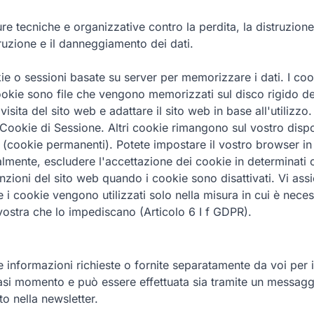
ure tecniche e organizzative contro la perdita, la distruzione
ruzione e il danneggiamento dei dati.
okie o sessioni basate su server per memorizzare i dati. I co
ookie sono file che vengono memorizzati sul disco rigido de
ita del sito web e adattare il sito web in base all'utilizzo
 Cookie di Sessione. Altri cookie rimangono sul vostro dispo
b (cookie permanenti). Potete impostare il vostro browser i
lmente, escludere l'accettazione dei cookie in determinati 
unzioni del sito web quando i cookie sono disattivati. Vi a
e i cookie vengono utilizzati solo nella misura in cui è nec
 vostra che lo impediscano (Articolo 6 I f GDPR).
 le informazioni richieste o fornite separatamente da voi per
iasi momento e può essere effettuata sia tramite un messaggi
to nella newsletter.