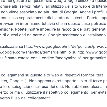
to del gestore di questo sito web, Google utilizzerà queste i
rnire altri servizi relativi all'utilizzo del sito web e di Inte
non viene associato ad altri dati di Google. Anche i profil
sso consenso separatamente dichiarato dall'utente. Potete i
owser; vi informiamo tuttavia che in questo caso potreste no
nsione. Potete inoltre impedire la raccolta dei dati generati 
nto di questi dati da parte di Google scaricando e installando
ualizzata su http://www.google.de/intl/de/policies/privacy/.
w.google.com/analytics/terms/de.html o su http://www.googl
 è stato esteso con il codice "anonymizeIp" per garantire u
o collegamenti su questo sito web ai rispettivi fornitori terzi
witter, Google+). Non appena avrete aperto il sito di terze par
 o la loro spiegazione sull'uso dei dati. Non abbiamo alcuna 
terzo prima di utilizzare il rispettivo collegamento, per evita
averso l'uso dei collegamenti.