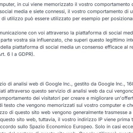
omputer, in cui viene memorizzato il vostro comportamento di
i social media e siete connessi, il vostro comportamento di
o di utilizzo può essere utilizzato per esempio per posizion
municazione con voi attraverso la piattaforma di social medi
arte vostra sia influenzato, che superi questo legittimo inte
 della piattaforma di social media un consenso efficace al rel
rt. 6 I a GDPR).
izio di analisi web di Google Inc., gestito da Google Inc.,
 attraverso questo servizio di analisi web da cui vengono cr
l comportamento dei visitatori per creare e migliorare un'off
le di testo che vengono memorizzati sul vostro computer e che
lizzo di questo sito web vengono generalmente trasmesse a 
questo sito web, tuttavia, il vostro indirizzo IP viene prima
l'Accordo sullo Spazio Economico Europeo. Solo in casi ecce