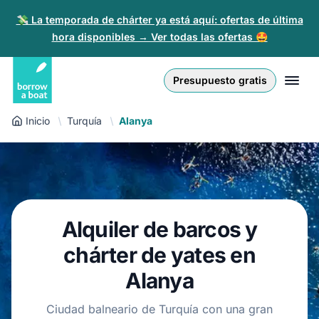
💸 La temporada de chárter ya está aquí: ofertas de última
hora disponibles → Ver todas las ofertas 🤩
Euro
English (UK)
€
Iniciar sesión
Presupuesto gratis
GB Pound
English (US)
£
Regístrate
Inicio
Turquía
Alanya
US Dollar
Deutsch
$
Para partners
Złoty
Nederlands
zł
Ayuda
Italiano
Alquiler de barcos y
Español
ES
EUR
€
chárter de yates en
Français
Alanya
Polski
Ciudad balneario de Turquía con una gran