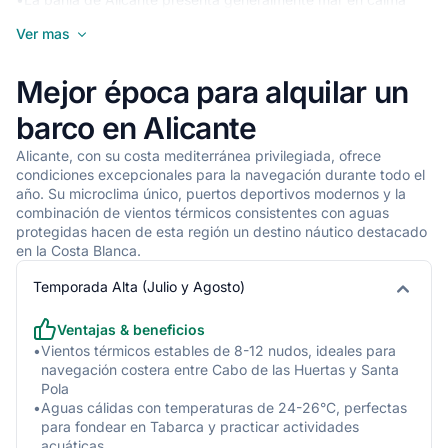
con olas de 0,5 a 1,5 m
Ver mas
•
La zona entre Cabo de las Huertas y Santa Pola puede
experimentar oleaje moderado de 1 a 2 m
Mejor época para alquilar un
•
En la zona de la Isla de Tabarca, el oleaje puede ser más
pronunciado, especialmente con vientos de levante
barco en Alicante
•
Las aguas protegidas entre el Puerto de Alicante y El
Alicante, con su costa mediterránea privilegiada, ofrece
Campello ofrecen condiciones más suaves, ideales para
condiciones excepcionales para la navegación durante todo el
navegación recreativa
año. Su microclima único, puertos deportivos modernos y la
combinación de vientos térmicos consistentes con aguas
Temperatura
protegidas hacen de esta región un destino náutico destacado
en la Costa Blanca.
•
Temperatura del aire en verano: 25-32°C (junio a septiembre)
•
Temperatura del aire en invierno: 12-18°C (diciembre a
Temporada Alta (Julio y Agosto)
febrero)
Ventajas & beneficios
•
Temperatura del agua en verano: 23-26°C
•
Vientos térmicos estables de 8-12 nudos, ideales para
•
Temperatura del agua en invierno: 14-17°C
navegación costera entre Cabo de las Huertas y Santa
•
Promedio de 300 días de sol al año
Pola
•
Aguas cálidas con temperaturas de 24-26°C, perfectas
Mareas y Corrientes
para fondear en Tabarca y practicar actividades
acuáticas