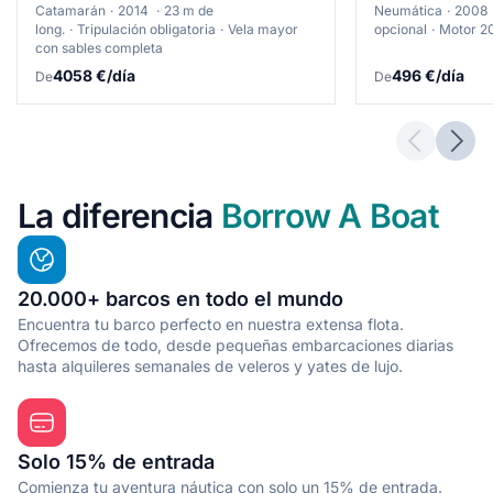
Catamarán
2014
23 m de
Neumática
2008
long.
Tripulación obligatoria
Vela mayor
opcional
Motor 2
con sables completa
4058 €/día
496 €/día
De
De
Previous 
Next
La diferencia
Borrow A Boat
20.000+ barcos en todo el mundo
Encuentra tu barco perfecto en nuestra extensa flota.
Ofrecemos de todo, desde pequeñas embarcaciones diarias
hasta alquileres semanales de veleros y yates de lujo.
Solo 15% de entrada
Comienza tu aventura náutica con solo un 15% de entrada.