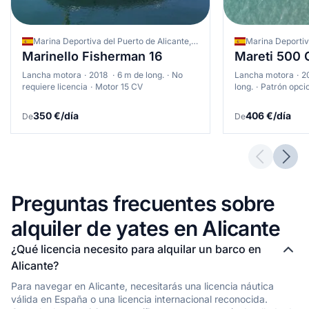
proporciona condiciones más estables y servicios completos,
aunque con un mayor coste y mayor ocupación. Los
navegantes experimentados encontrarán condiciones
Marina Deportiva del Puerto de Alicante, Alicante, España
desafiantes y gratificantes durante la temporada baja,
Marinello Fisherman 16
Mareti 500
beneficiándose además de tarifas reducidas y mayor
tranquilidad en las aguas alicantinas.
Lancha motora
2018
6 m de long.
No
Lancha motora
2
requiere licencia
Motor 15 CV
long.
Patrón opci
350 €/día
406 €/día
De
De
Previous 
Next
Preguntas frecuentes sobre
alquiler de yates en Alicante
¿Qué licencia necesito para alquilar un barco en
Alicante?
Para navegar en Alicante, necesitarás una licencia náutica
válida en España o una licencia internacional reconocida.