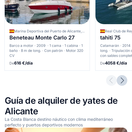
Marina Deportiva del Puerto de Alicante, Alicante, España
Beneteau Monte Carlo 27
tahiti 75
Barco a motor
2009
1 cama
1 cabina
1
Catamarán
2014
baño
8 m de long.
Con patrón
Motor 320
long.
Tripulación 
CV
con sables comple
616 €/día
4058 €/día
De
De
Previous 
Next
Guía de alquiler de yates de
Alicante
La Costa Blanca destino náutico con clima mediterráneo
perfecto y puertos deportivos modernos