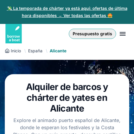
💸 La temporada de chárter ya está aquí: ofertas de última
hora disponibles → Ver todas las ofertas 🤩
Euro
English (UK)
€
Iniciar sesión
Presupuesto gratis
GB Pound
English (US)
£
Regístrate
Inicio
España
Alicante
US Dollar
Deutsch
$
Para partners
Złoty
Nederlands
zł
Ayuda
Alquiler de barcos y
Italiano
chárter de yates en
Español
ES
EUR
€
Alicante
Français
Explore el animado puerto español de Alicante,
donde le esperan los festivales y la Costa
Polski