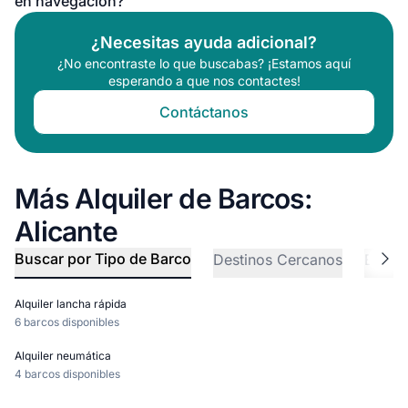
en navegación?
¿Necesitas ayuda adicional?
¿No encontraste lo que buscabas? ¡Estamos aquí
esperando a que nos contactes!
Contáctanos
Más Alquiler de Barcos:
Alicante
Buscar por Tipo de Barco
Destinos Cercanos
Explo
Alquiler lancha rápida
6 barcos disponibles
Alquiler neumática
4 barcos disponibles