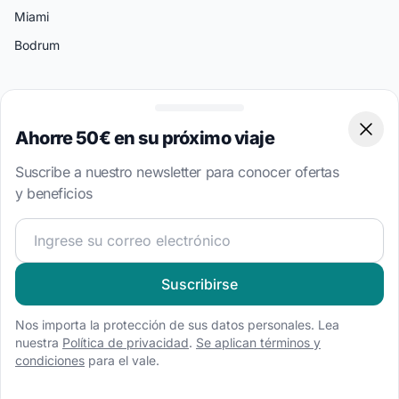
Miami
Bodrum
Tipos de Barcos
Alquiler de barco a motor
Ahorre 50€ en su próximo viaje
Clos
Alquiler de velero
Suscribe a nuestro newsletter para conocer ofertas
Alquiler de catamarán
y beneficios
Alquiler de goleta
¡Únete a nuestra comunidad náutica y recibe contenido 
Alquiler de casa flotante
Alquiler de lancha motora
Suscribirse
Alquiler de neumática
Nos importa la protección de sus datos personales. Lea
Nuestros socios de confianza
nuestra
Política de privacidad
.
Se aplican términos y
condiciones
para el vale.
Miembro del 5 Seasons Yachting Group
Socio de Sailogy