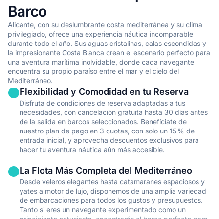
Barco
Alicante
•
Conocimiento local y recomendaciones para joyas ocultas en
Alicante, con su deslumbrante costa mediterránea y su clima
Alicante
privilegiado, ofrece una experiencia náutica incomparable
durante todo el año. Sus aguas cristalinas, calas escondidas y
•
Experiencia de navegación relajada en las hermosas aguas de
la impresionante Costa Blanca crean el escenario perfecto para
Alicante
una aventura marítima inolvidable, donde cada navegante
•
No se requiere licencia para tu aventura de charter de yate en
encuentra su propio paraíso entre el mar y el cielo del
Alicante
Mediterráneo.
Flexibilidad y Comodidad en tu Reserva
Mostrar todos los alquileres con patrón en Alicante
Disfruta de condiciones de reserva adaptadas a tus
necesidades, con cancelación gratuita hasta 30 días antes
Con tripulación completa
de la salida en barcos seleccionados. Benefíciate de
nuestro plan de pago en 3 cuotas, con solo un 15 % de
entrada inicial, y aprovecha descuentos exclusivos para
La experiencia definitiva de charter de yate de lujo en Alicante
hacer tu aventura náutica aún más accesible.
con servicio profesional completo.
La Flota Más Completa del Mediterráneo
•
Relajación y comodidad completas durante tu viaje en barco
por Alicante
Desde veleros elegantes hasta catamaranes espaciosos y
yates a motor de lujo, disponemos de una amplia variedad
•
Servicio de tripulación profesional adaptado a tus
de embarcaciones para todos los gustos y presupuestos.
necesidades
Tanto si eres un navegante experimentado como un
•
Experiencia gastronómica gourmet con cocina local de
principiante entusiasta, encontrarás el barco perfecto para