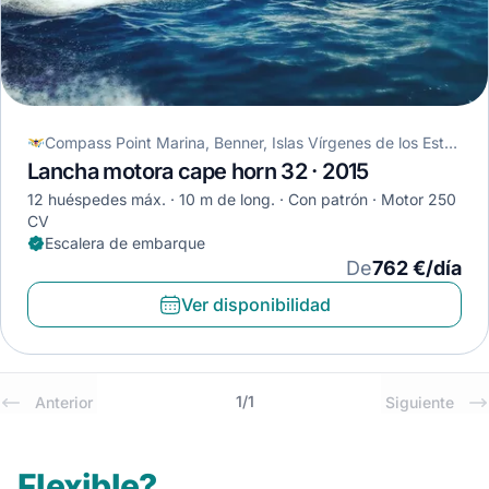
Compass Point Marina, Benner, Islas Vírgenes de los Estados Unidos
Lancha motora cape horn 32 · 2015
12 huéspedes máx.
10 m de long.
Con patrón
Motor 250
CV
Escalera de embarque
De
762 €/día
Ver disponibilidad
1
/
1
Anterior
Siguiente
Flexible?