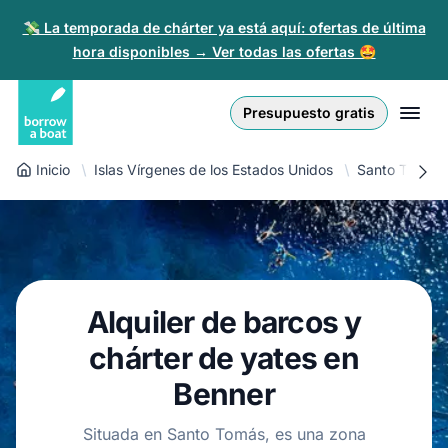
💸 La temporada de chárter ya está aquí: ofertas de última
hora disponibles → Ver todas las ofertas 🤩
Euro
English (UK)
€
Iniciar sesión
Presupuesto gratis
GB Pound
English (US)
£
Regístrate
Inicio
Islas Vírgenes de los Estados Unidos
Santo Tomás
US Dollar
Deutsch
$
Para partners
Złoty
Nederlands
zł
Ayuda
Italiano
Alquiler de barcos y
Español
ES
EUR
€
chárter de yates en
Français
Benner
Polski
Situada en Santo Tomás, es una zona