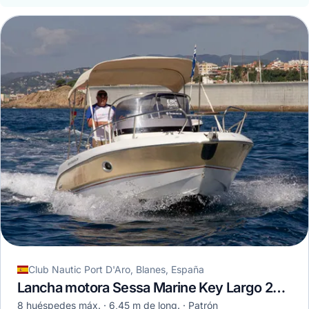
Club Nautic Port D'Aro, Blanes, España
Lancha motora Sessa Marine Key Largo 22 · 2012
8 huéspedes máx.
6,45 m de long.
Patrón