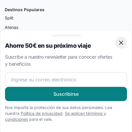
Destinos Populares
Split
Atenas
Amalfi
Ahorre 50€ en su próximo viaje
Clos
Palermo
Miami
Suscribe a nuestro newsletter para conocer ofertas
y beneficios
Bodrum
¡Únete a nuestra comunidad náutica y recibe contenido 
Tipos de Barcos
Alquiler de barco a motor
Suscribirse
Alquiler de velero
Nos importa la protección de sus datos personales. Lea
Alquiler de catamarán
nuestra
Política de privacidad
.
Se aplican términos y
Alquiler de goleta
condiciones
para el vale.
Alquiler de casa flotante