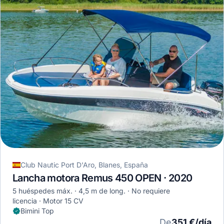
Club Nautic Port D'Aro, Blanes, España
Lancha motora Remus 450 OPEN · 2020
5 huéspedes máx.
4,5 m de long.
No requiere
licencia
Motor 15 CV
Bimini Top
De
351 €/día