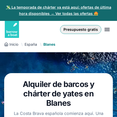
💸 La temporada de chárter ya está aquí: ofertas de última
hora disponibles → Ver todas las ofertas 🤩
Euro
English (UK)
€
Iniciar sesión
Presupuesto gratis
GB Pound
English (US)
£
Regístrate
Inicio
España
Blanes
US Dollar
Deutsch
$
Para partners
Złoty
Nederlands
zł
Ayuda
Italiano
Alquiler de barcos y
Español
ES
EUR
€
chárter de yates en
Français
Blanes
Polski
La Costa Brava española comienza aquí. Una