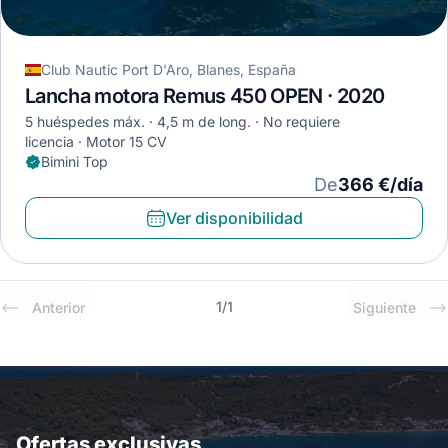
Club Nautic Port D'Aro, Blanes, España
Lancha motora Remus 450 OPEN · 2020
5 huéspedes máx.
4,5 m de long.
No requiere
licencia
Motor 15 CV
Bimini Top
De
366 €/día
Ver disponibilidad
1
/
1
Anterior
Siguiente
Ofertas exclusivas