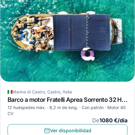
Marina di Castro, Castro, Italia
Barco a motor Fratelli Aprea Sorrento 32 HT · 2017
12 huéspedes máx.
8,2 m de long.
Con patrón
Motor 40
CV
De
1080 €/día
Ver disponibilidad