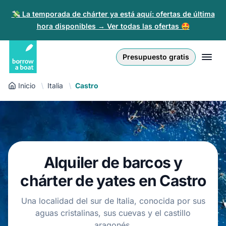
💸 La temporada de chárter ya está aquí: ofertas de última
hora disponibles → Ver todas las ofertas 🤩
Euro
English (UK)
€
Iniciar sesión
Presupuesto gratis
GB Pound
English (US)
£
Regístrate
Inicio
Italia
Castro
US Dollar
Deutsch
$
Para partners
Złoty
Nederlands
zł
Ayuda
Italiano
Alquiler de barcos y
Español
ES
EUR
chárter de yates en Castro
€
Français
Una localidad del sur de Italia, conocida por sus
aguas cristalinas, sus cuevas y el castillo
Polski
aragonés.