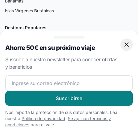
Bahamas
Islas Vírgenes Británicas
Destinos Populares
Split
Atenas
Ahorre 50€ en su próximo viaje
Clos
Amalfi
Suscribe a nuestro newsletter para conocer ofertas
Palermo
y beneficios
Miami
¡Únete a nuestra comunidad náutica y recibe contenido 
Bodrum
Suscribirse
Tipos de Barcos
Alquiler de barco a motor
Nos importa la protección de sus datos personales. Lea
nuestra
Política de privacidad
.
Se aplican términos y
Alquiler de velero
condiciones
para el vale.
Alquiler de catamarán