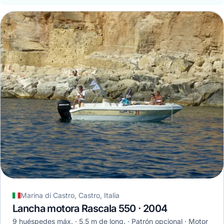
Marina di Castro, Castro, Italia
Lancha motora Rascala 550 · 2004
9 huéspedes máx.
5,5 m de long.
Patrón opcional
Motor