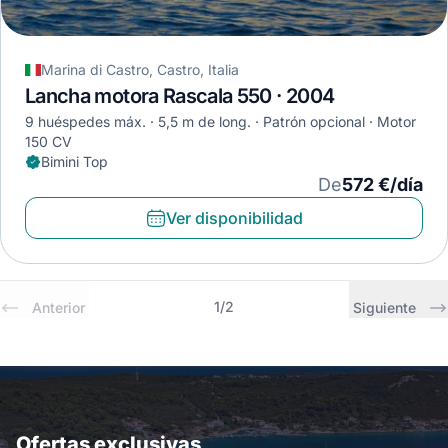
Marina di Castro, Castro, Italia
Lancha motora Rascala 550 · 2004
9 huéspedes máx.
5,5 m de long.
Patrón opcional
Motor
150 CV
Bimini Top
De
572 €/día
Ver disponibilidad
1
/
2
Anterior
Siguiente
Ofertas exclusivas