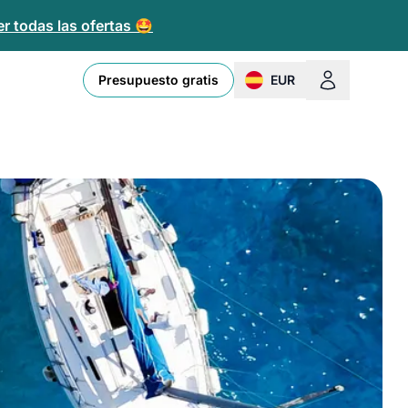
r todas las ofertas 🤩
Presupuesto gratis
EUR
change currency or loc