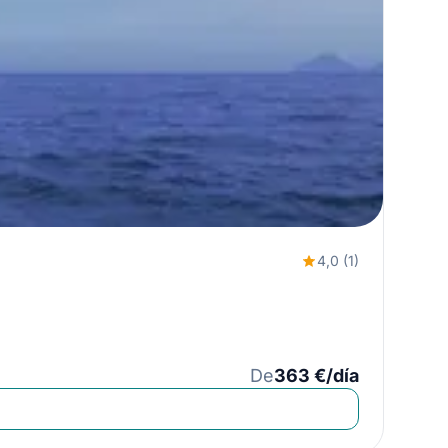
4,0 (1)
De
363 €/día