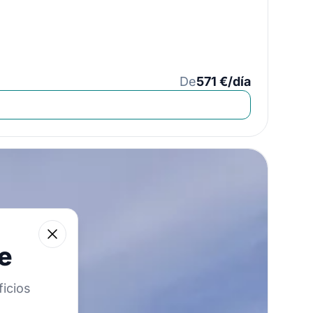
De
571 €/día
Close
e
icios
e navegación!