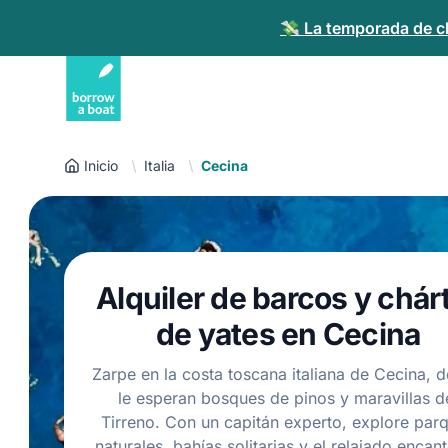
💸 La temporada de ch
Inicio
Italia
Cecina
Alquiler de barcos y chár
de yates en Cecina
Zarpe en la costa toscana italiana de Cecina, 
le esperan bosques de pinos y maravillas d
Tirreno. Con un capitán experto, explore par
naturales, bahías solitarias y el relajado encan