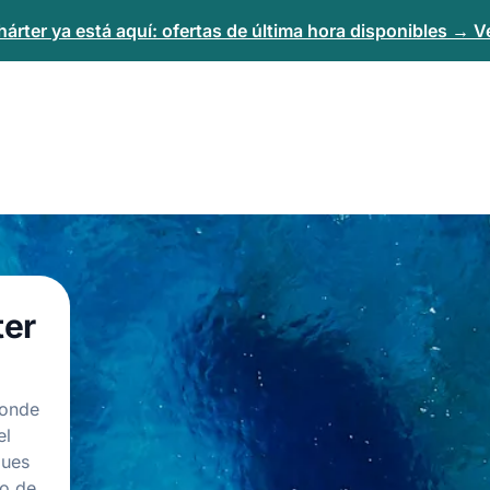
árter ya está aquí: ofertas de última hora disponibles → Ve
ter
donde
el
ques
to de