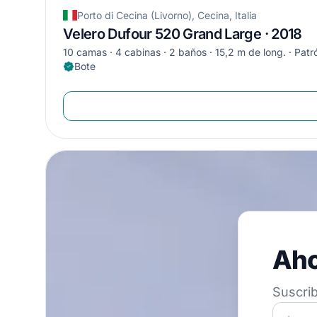
Porto di Cecina (Livorno), Cecina, Italia
Velero Dufour 520 Grand Large · 2018
10 camas
4 cabinas
2 baños
15,2 m de long.
Patr
Bote
Ahorre
Aho
Suscribe a nu
Suscrib
¡Únete a