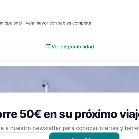
ón opcional
Vela mayor con sables completa
Ver disponibilidad
 50€ en su próximo viaje
rre 50€ en su próximo viaj
estro newsletter para conocer ofertas y beneficios
e a nuestro newsletter para conocer ofertas y benef
 nuestra comunidad náutica y recibe contenido exclusivo d