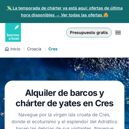
💸 La temporada de chárter ya está aquí: ofertas de última
hora disponibles → Ver todas las ofertas 🤩
Euro
English (UK)
€
Iniciar sesión
Presupuesto gratis
GB Pound
English (US)
£
Regístrate
Inicio
Croacia
Cres
US Dollar
Deutsch
$
Para partners
Złoty
Nederlands
zł
Ayuda
Italiano
Alquiler de barcos y
Español
ES
EUR
chárter de yates en Cres
€
Français
Navegue por la virgen isla croata de Cres,
donde el ecoturismo y el esplendor del Adriático
Polski
hacen las delicias de sus visitantes. Navegue