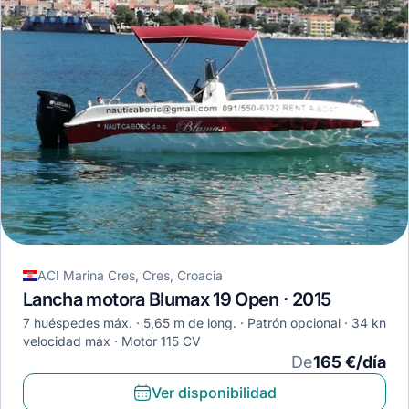
ACI Marina Cres, Cres, Croacia
Lancha motora Blumax 19 Open · 2015
7 huéspedes máx.
5,65 m de long.
Patrón opcional
34 kn
velocidad máx
Motor 115 CV
De
165 €/día
Ver disponibilidad