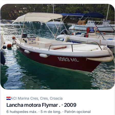
ACI Marina Cres, Cres, Croacia
Lancha motora Flymar . · 2009
6 huéspedes máx.
5 m de long.
Patrón opcional