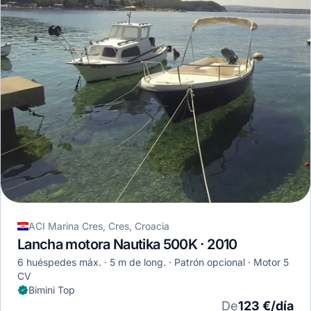
ACI Marina Cres, Cres, Croacia
Lancha motora Nautika 500K · 2010
6 huéspedes máx.
5 m de long.
Patrón opcional
Motor 5
CV
Bimini Top
De
123 €/día