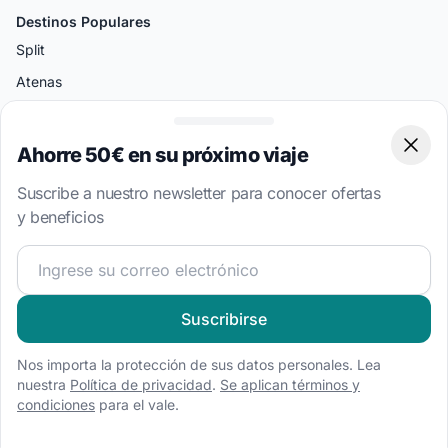
Destinos Populares
Split
Atenas
Amalfi
Palermo
Ahorre 50€ en su próximo viaje
Clos
Miami
Suscribe a nuestro newsletter para conocer ofertas
Bodrum
y beneficios
¡Únete a nuestra comunidad náutica y recibe contenido 
Tipos de Barcos
Alquiler de barco a motor
Suscribirse
Alquiler de velero
Alquiler de catamarán
Nos importa la protección de sus datos personales. Lea
nuestra
Política de privacidad
.
Se aplican términos y
Alquiler de goleta
condiciones
para el vale.
Alquiler de casa flotante