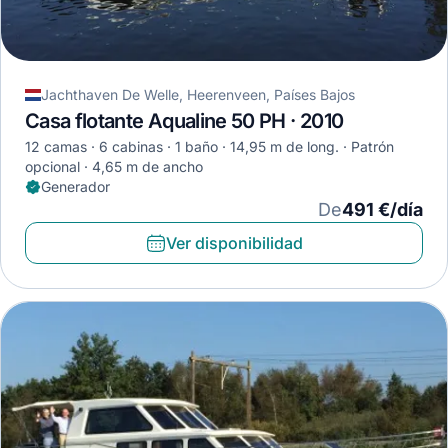
Jachthaven De Welle, Heerenveen, Países Bajos
Casa flotante Aqualine 50 PH · 2010
12 camas
6 cabinas
1 baño
14,95 m de long.
Patrón
opcional
4,65 m de ancho
Generador
De
491 €/día
Ver disponibilidad