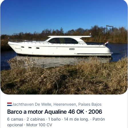
Jachthaven De Welle, Heerenveen, Países Bajos
Barco a motor Aqualine 46 OK · 2006
6 camas
2 cabinas
1 baño
14 m de long.
Patrón
opcional
Motor 100 CV