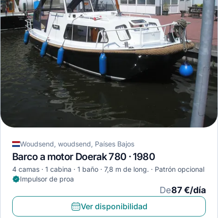
Woudsend, woudsend, Países Bajos
Barco a motor Doerak 780 · 1980
4 camas
1 cabina
1 baño
7,8 m de long.
Patrón opcional
Impulsor de proa
De
87 €/día
Ver disponibilidad