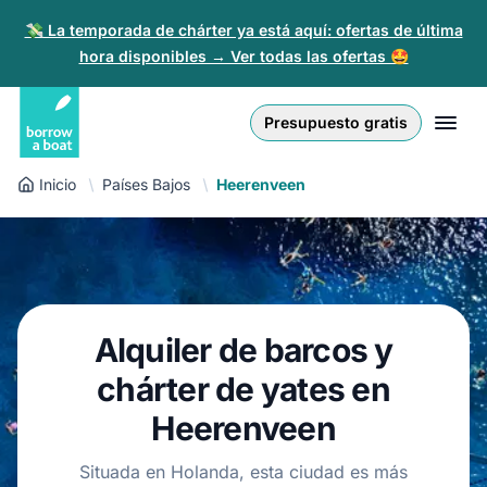
💸 La temporada de chárter ya está aquí: ofertas de última
hora disponibles → Ver todas las ofertas 🤩
Euro
English (UK)
€
Iniciar sesión
Presupuesto gratis
GB Pound
English (US)
£
Regístrate
Inicio
Países Bajos
Heerenveen
US Dollar
Deutsch
$
Para partners
Złoty
Nederlands
zł
Ayuda
Italiano
Alquiler de barcos y
Español
ES
EUR
€
chárter de yates en
Français
Heerenveen
Polski
Situada en Holanda, esta ciudad es más