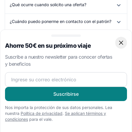
¿Qué ocurre cuando solicito una oferta?
¿Cuándo puedo ponerme en contacto con el patrón?
¿Qué es la Tarifa del Chárter?
Ahorre 50€ en su próximo viaje
Clos
¿Hay otros gastos que deba tener en cuenta?
Suscribe a nuestro newsletter para conocer ofertas
y beneficios
¡Únete a nuestra comunidad náutica y recibe contenido 
Más Alquiler de Barcos:
Suscribirse
Heerenveen
Nos importa la protección de sus datos personales. Lea
nuestra
Política de privacidad
.
Se aplican términos y
Buscar por Tipo de Barco
Destinos Cercanos
Explo
condiciones
para el vale.
Alquiler casa flotante