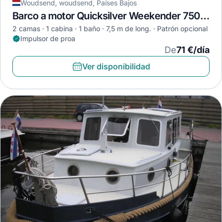
Woudsend, woudsend, Países Bajos
Barco a motor Quicksilver Weekender 750 · 1980
2 camas
1 cabina
1 baño
7,5 m de long.
Patrón opcional
Impulsor de proa
De
71 €/día
Ver disponibilidad