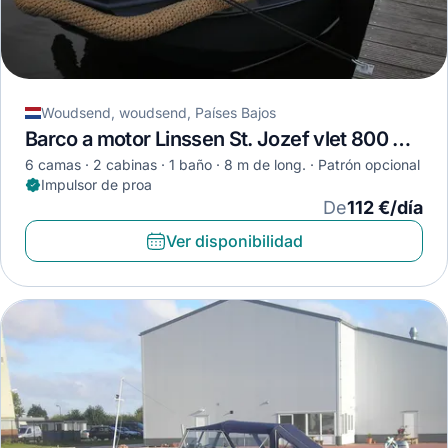
Woudsend, woudsend, Países Bajos
Barco a motor Linssen St. Jozef vlet 800 AK · 1985
6 camas
2 cabinas
1 baño
8 m de long.
Patrón opcional
Impulsor de proa
De
112 €/día
Ver disponibilidad