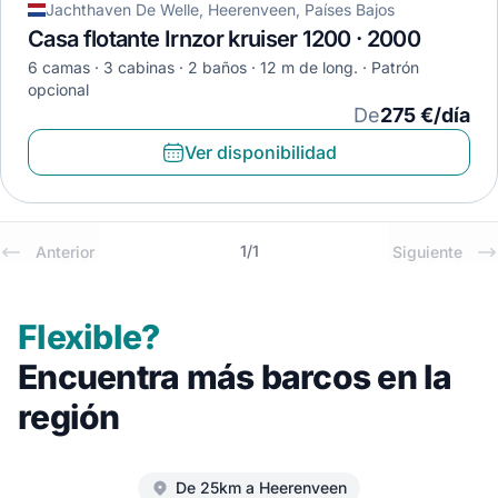
Jachthaven De Welle, Heerenveen, Países Bajos
Casa flotante Irnzor kruiser 1200 · 2000
6 camas
3 cabinas
2 baños
12 m de long.
Patrón
opcional
De
275 €/día
Ver disponibilidad
1
/
1
Anterior
Siguiente
Flexible?
Encuentra más barcos en la
región
De 25km a Heerenveen