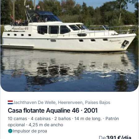
Jachthaven De Welle, Heerenveen, Países Bajos
Casa flotante Aqualine 46 · 2001
10 camas
4 cabinas
2 baños
14 m de long.
Patrón
opcional
4,25 m de ancho
Impulsor de proa
De
391 €/día