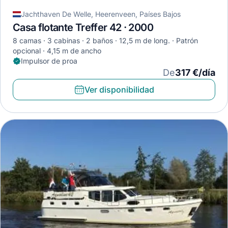
Jachthaven De Welle, Heerenveen, Países Bajos
Casa flotante Treffer 42 · 2000
8 camas
3 cabinas
2 baños
12,5 m de long.
Patrón
opcional
4,15 m de ancho
Impulsor de proa
De
317 €/día
Ver disponibilidad