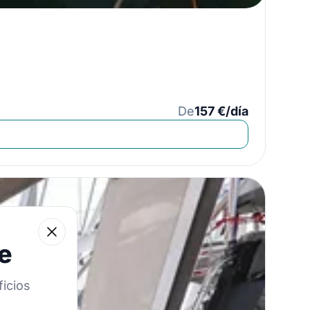
De
157 €/día
Close
e
icios
e navegación!