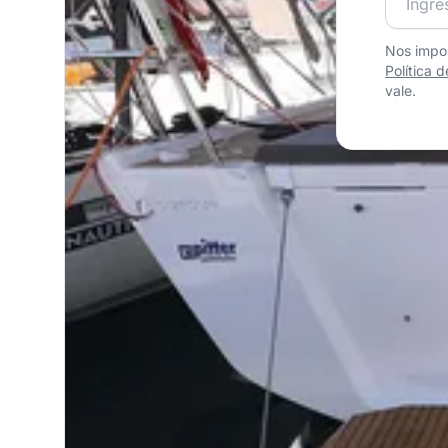
Nos impor
Política 
vale.