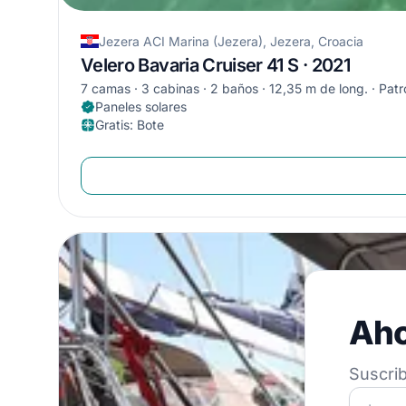
Jezera ACI Marina (Jezera), Jezera, Croacia
Velero Bavaria Cruiser 41 S · 2021
7 camas
3 cabinas
2 baños
12,35 m de long.
Patr
Paneles solares
Gratis
:
Bote
Ahorre
Aho
Suscribe a nu
Suscrib
¡Únete a