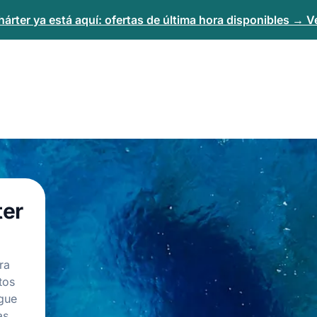
árter ya está aquí: ofertas de última hora disponibles → Ve
ter
ra
tos
egue
as