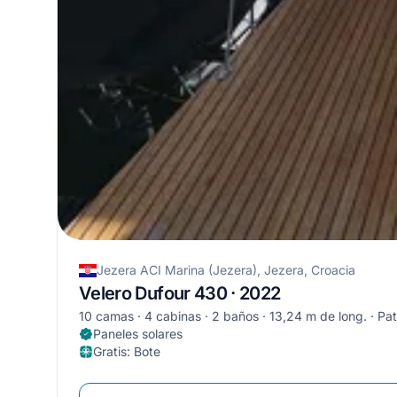
Jezera ACI Marina (Jezera), Jezera, Croacia
Velero Dufour 430 · 2022
10 camas
4 cabinas
2 baños
13,24 m de long.
Pat
Paneles solares
Gratis
:
Bote