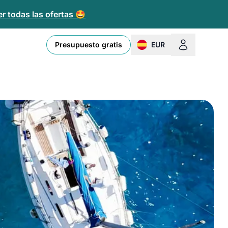
r todas las ofertas 🤩
Presupuesto gratis
EUR
change currency or loc