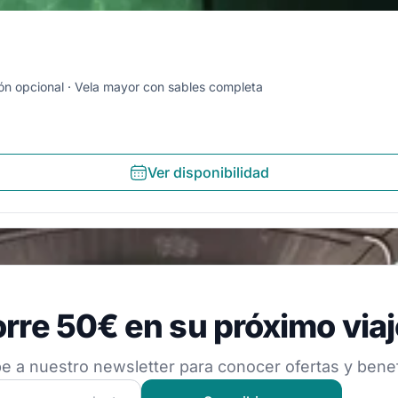
ón opcional
Vela mayor con sables completa
Ver disponibilidad
 50€ en su próximo viaje
rre 50€ en su próximo viaj
estro newsletter para conocer ofertas y beneficios
e a nuestro newsletter para conocer ofertas y benef
 nuestra comunidad náutica y recibe contenido exclusivo d