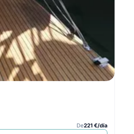
De
221 €/día