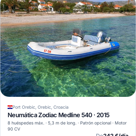
Port Orebic, Orebic, Croacia
Neumática Zodiac Medline 540 · 2015
8 huéspedes máx.
5,3 m de long.
Patrón opcional
Motor
90 CV
De
242 €/día