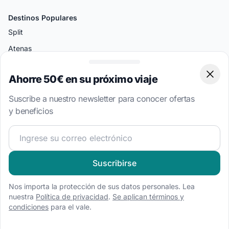
Destinos Populares
Split
Atenas
Amalfi
Ahorre 50€ en su próximo viaje
Clos
Palermo
Miami
Suscribe a nuestro newsletter para conocer ofertas
y beneficios
Bodrum
¡Únete a nuestra comunidad náutica y recibe contenido 
Tipos de Barcos
Alquiler de barco a motor
Suscribirse
Alquiler de velero
Nos importa la protección de sus datos personales. Lea
Alquiler de catamarán
nuestra
Política de privacidad
.
Se aplican términos y
Alquiler de goleta
condiciones
para el vale.
Alquiler de casa flotante