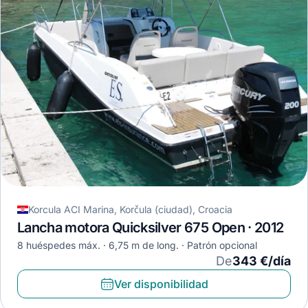
Korcula ACI Marina, Korčula (ciudad), Croacia
Lancha motora Quicksilver 675 Open · 2012
8 huéspedes máx.
6,75 m de long.
Patrón opcional
De
343 €/día
Ver disponibilidad