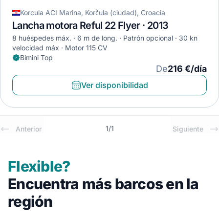
Korcula ACI Marina, Korčula (ciudad), Croacia
Lancha motora Reful 22 Flyer · 2013
8 huéspedes máx.
6 m de long.
Patrón opcional
30 kn
velocidad máx
Motor 115 CV
Bimini Top
De
216 €/día
Ver disponibilidad
1
/
1
Anterior
Siguiente
Flexible?
Encuentra más barcos en la
región