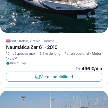
Port Orebic, Orebic, Croacia
Neumática Zar 61 · 2010
10 huéspedes máx.
6,1 m de long.
Patrón opcional
Motor
175 CV
Bimini Top
De
496 €/día
Ver disponibilidad