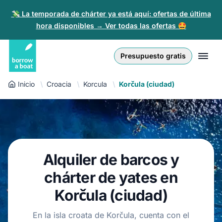
💸 La temporada de chárter ya está aquí: ofertas de última
hora disponibles → Ver todas las ofertas 🤩
Euro
English (UK)
€
Iniciar sesión
Presupuesto gratis
GB Pound
English (US)
£
Regístrate
Inicio
Croacia
Korcula
Korčula (ciudad)
US Dollar
Deutsch
$
Para partners
Złoty
Nederlands
zł
Ayuda
Italiano
Alquiler de barcos y
Español
ES
EUR
€
chárter de yates en
Français
Korčula (ciudad)
Polski
En la isla croata de Korčula, cuenta con el