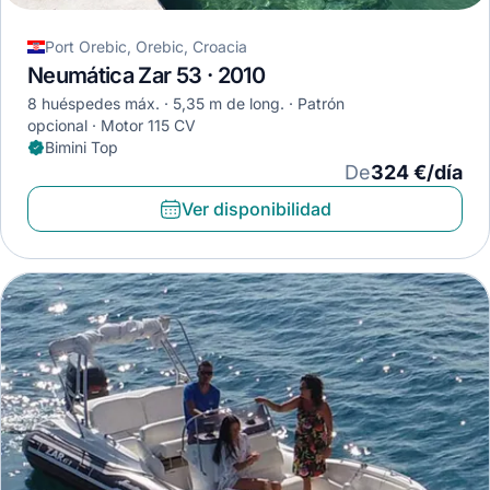
Port Orebic, Orebic, Croacia
Neumática Zar 53 · 2010
8 huéspedes máx.
5,35 m de long.
Patrón
opcional
Motor 115 CV
Bimini Top
De
324 €/día
Ver disponibilidad