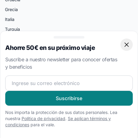
Grecia
Italia
Turquía
Bahamas
Ahorre 50€ en su próximo viaje
Clos
Islas Vírgenes Británicas
Suscribe a nuestro newsletter para conocer ofertas
Destinos Populares
y beneficios
Split
¡Únete a nuestra comunidad náutica y recibe contenido 
Atenas
Amalfi
Suscribirse
Palermo
Nos importa la protección de sus datos personales. Lea
Miami
nuestra
Política de privacidad
.
Se aplican términos y
Bodrum
condiciones
para el vale.