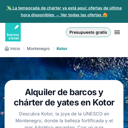
💸 La temporada de chárter ya está aquí: ofertas de última
hora disponibles → Ver todas las ofertas 🤩
Euro
English (UK)
€
Iniciar sesión
Presupuesto gratis
GB Pound
English (US)
£
Regístrate
Inicio
Montenegro
Kotor
US Dollar
Deutsch
$
Para partners
Złoty
Nederlands
zł
Ayuda
Italiano
Alquiler de barcos y
Español
ES
EUR
chárter de yates en Kotor
€
Français
Descubra Kotor, la joya de la UNESCO en
Montenegro, donde la belleza fortificada y el
Polski
mar Adriático encantan. Con un guía