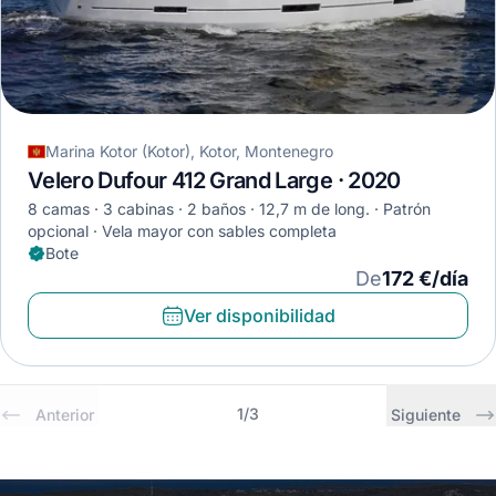
Marina Kotor (Kotor), Kotor, Montenegro
Velero Dufour 412 Grand Large · 2020
8 camas
3 cabinas
2 baños
12,7 m de long.
Patrón
opcional
Vela mayor con sables completa
Bote
De
172 €/día
Ver disponibilidad
1
/
3
Anterior
Siguiente