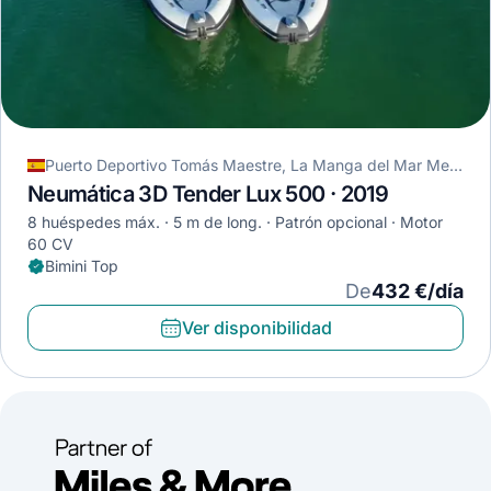
Puerto Deportivo Tomás Maestre, La Manga del Mar Menor, España
Neumática 3D Tender Lux 500 · 2019
8 huéspedes máx.
5 m de long.
Patrón opcional
Motor
60 CV
Bimini Top
De
432 €/día
Ver disponibilidad