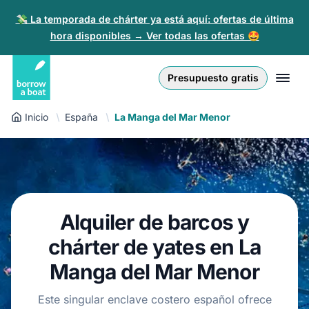
💸 La temporada de chárter ya está aquí: ofertas de última
hora disponibles → Ver todas las ofertas 🤩
Euro
English (UK)
€
Iniciar sesión
Presupuesto gratis
GB Pound
English (US)
£
Regístrate
Inicio
España
La Manga del Mar Menor
US Dollar
Deutsch
$
Para partners
Złoty
Nederlands
zł
Ayuda
Italiano
Alquiler de barcos y
Español
ES
EUR
chárter de yates en La
€
Français
Manga del Mar Menor
Polski
Este singular enclave costero español ofrece