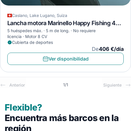
Caslano, Lake Lugano, Suiza
Lancha motora Marinello Happy Fishing 470 · 2017
5 huéspedes máx.
5 m de long.
No requiere
licencia
Motor 8 CV
Cubierta de deportes
De
406 €/día
Ver disponibilidad
1
/
1
Anterior
Siguiente
Flexible?
Encuentra más barcos en la
región