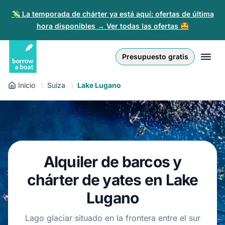
💸 La temporada de chárter ya está aquí: ofertas de última
hora disponibles → Ver todas las ofertas 🤩
Euro
English (UK)
€
Iniciar sesión
Presupuesto gratis
GB Pound
English (US)
£
Regístrate
Inicio
Suiza
Lake Lugano
US Dollar
Deutsch
$
Para partners
Złoty
Nederlands
zł
Ayuda
Italiano
Alquiler de barcos y
Español
ES
EUR
chárter de yates en Lake
€
Français
Lugano
Polski
Lago glaciar situado en la frontera entre el sur