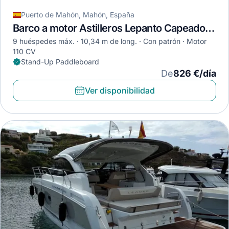
Puerto de Mahón, Mahón, España
Barco a motor Astilleros Lepanto Capeador 10 · 1994
9 huéspedes máx.
10,34 m de long.
Con patrón
Motor
110 CV
Stand-Up Paddleboard
De
826 €/día
Ver disponibilidad