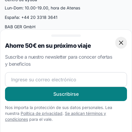
Lun-Dom: 10.00-19.00, hora de Atenas
España: +44 20 3318 3641
BAB GER GmbH
Jägerstraße 54-55
10117 Berlín Alemania
Ahorre 50€ en su próximo viaje
Clos
Países populares
Suscribe a nuestro newsletter para conocer ofertas
Croacia
y beneficios
Grecia
¡Únete a nuestra comunidad náutica y recibe contenido 
Italia
Turquía
Suscribirse
Bahamas
Nos importa la protección de sus datos personales. Lea
Islas Vírgenes Británicas
nuestra
Política de privacidad
.
Se aplican términos y
condiciones
para el vale.
Destinos Populares