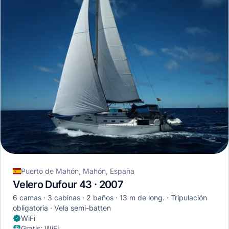
Puerto de Mahón, Mahón, España
Velero Dufour 43 · 2007
6 camas
3 cabinas
2 baños
13 m de long.
Tripulación
obligatoria
Vela semi-batten
WiFi
Gratis
:
WiFi