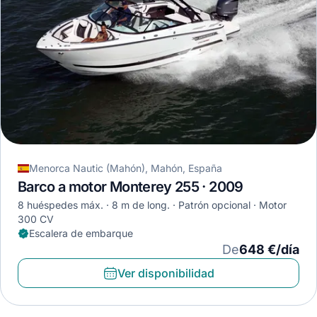
Menorca Nautic (Mahón), Mahón, España
Barco a motor Monterey 255 · 2009
8 huéspedes máx.
8 m de long.
Patrón opcional
Motor
300 CV
Escalera de embarque
De
648 €/día
Ver disponibilidad