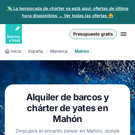
💸 La temporada de chárter ya está aquí: ofertas de última
hora disponibles → Ver todas las ofertas 🤩
Euro
English (UK)
€
Iniciar sesión
Presupuesto gratis
GB Pound
English (US)
£
Regístrate
Inicio
España
Menorca
Mahón
US Dollar
Deutsch
$
Para partners
Złoty
Nederlands
zł
Ayuda
Italiano
Alquiler de barcos y
Español
ES
EUR
€
chárter de yates en
Français
Mahón
Polski
Descubra el encanto balear en Mahón, donde