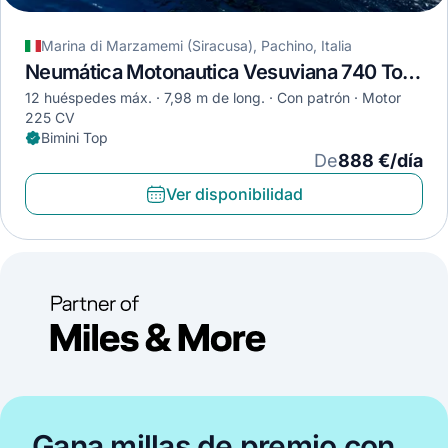
Marina di Marzamemi (Siracusa), Pachino, Italia
Neumática Motonautica Vesuviana 740 Touring · 2006
12 huéspedes máx.
7,98 m de long.
Con patrón
Motor
225 CV
Bimini Top
De
888 €/día
Ver disponibilidad
Gana millas de premio con