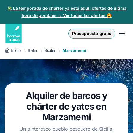
💸 La temporada de chárter ya está aquí: ofertas de última
hora disponibles → Ver todas las ofertas 🤩
Euro
English (UK)
€
Iniciar sesión
Presupuesto gratis
GB Pound
English (US)
£
Regístrate
Inicio
Italia
Sicilia
Marzamemi
US Dollar
Deutsch
$
Para partners
Złoty
Nederlands
zł
Ayuda
Italiano
Alquiler de barcos y
Español
ES
EUR
€
chárter de yates en
Français
Marzamemi
Polski
Un pintoresco pueblo pesquero de Sicilia,