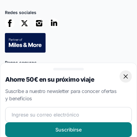
Redes sociales
Pagos seguros
Ahorre 50€ en su próximo viaje
Clos
Suscribe a nuestro newsletter para conocer ofertas
y beneficios
This site is protected by reCAPTCHA
Privacy Policy
and
Terms of
Service
apply.
¡Únete a nuestra comunidad náutica y recibe contenido 
4.7 · 8,533 opiniones verificadas de clientes
Suscribirse
Idioma