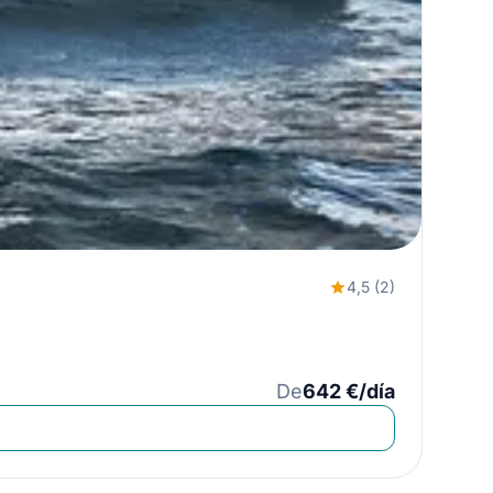
4,5 (2)
De
642 €/día