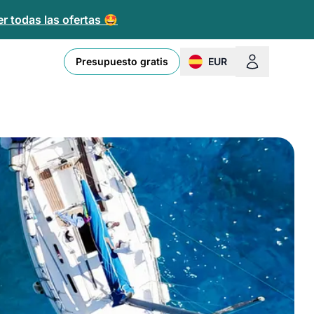
r todas las ofertas 🤩
Presupuesto gratis
EUR
change currency or loc