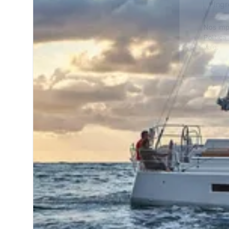
Nos impor
Política 
vale.