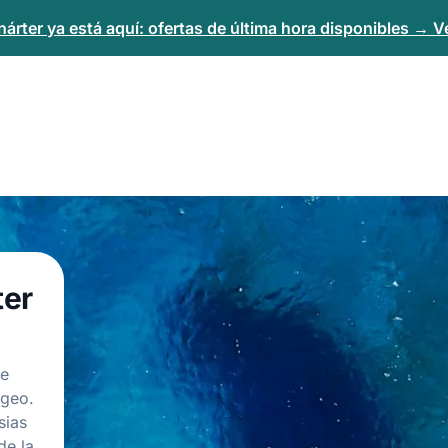
árter ya está aquí: ofertas de última hora disponibles → Ve
ter
le
Egeo.
sias
de la