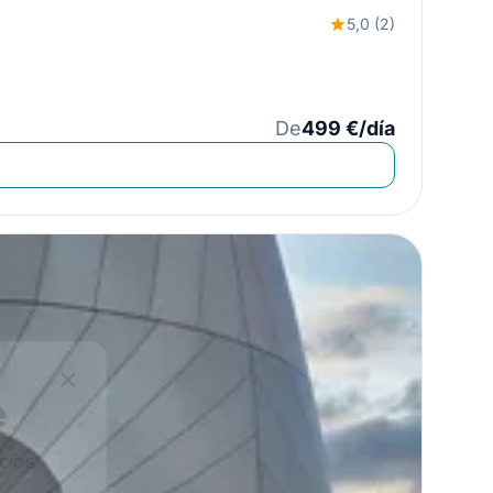
5,0 (2)
De
499 €/día
Close
e
icios
e navegación!