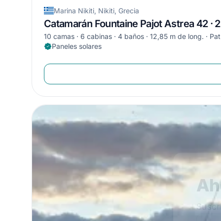
Marina Nikiti, Nikiti, Grecia
Catamarán Fountaine Pajot Astrea 42 · 
10 camas
6 cabinas
4 baños
12,85 m de long.
Pat
Paneles solares
Ahorre
Aho
Suscribe a nu
Suscrib
¡Únete a