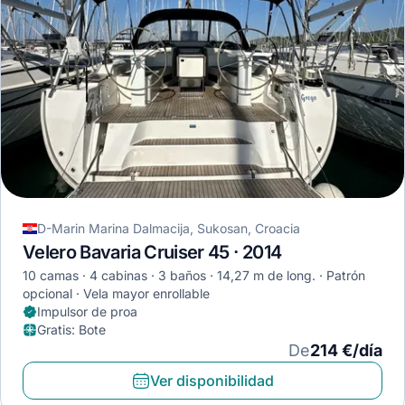
D-Marin Marina Dalmacija, Sukosan, Croacia
Velero Bavaria Cruiser 45 · 2014
10 camas
4 cabinas
3 baños
14,27 m de long.
Patrón
opcional
Vela mayor enrollable
Impulsor de proa
Gratis
:
Bote
De
214 €/día
Ver disponibilidad