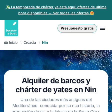
💸 La temporada de chárter ya está aquí: ofertas de última
hora disponibles → Ver todas las ofertas 🤩
Euro
English (UK)
€
Iniciar sesión
Presupuesto gratis
GB Pound
English (US)
£
Regístrate
Inicio
Croacia
Nin
US Dollar
Deutsch
$
Para partners
Złoty
Nederlands
zł
Ayuda
Italiano
Alquiler de barcos y
Español
ES
EUR
chárter de yates en Nin
€
Français
Una de las ciudades más antiguas del
Mediterráneo, conocida por su rica historia, la
Polski
producción de sal y la Iglesia de la Santa Cruz.