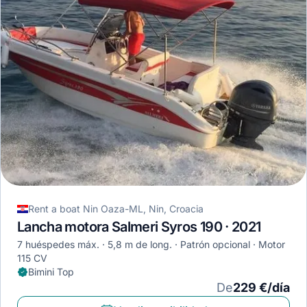
Rent a boat Nin Oaza-ML, Nin, Croacia
Lancha motora Salmeri Syros 190 · 2021
7 huéspedes máx.
5,8 m de long.
Patrón opcional
Motor
115 CV
Bimini Top
De
229 €/día