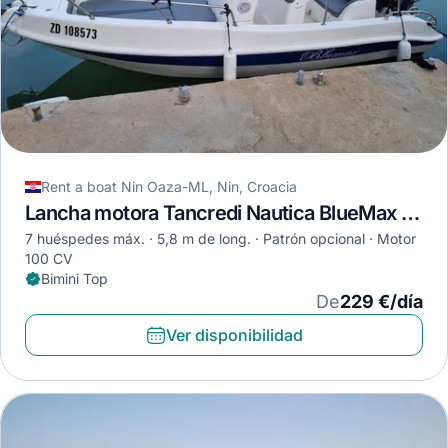
Rent a boat Nin Oaza-ML, Nin, Croacia
Lancha motora Tancredi Nautica BlueMax 550 Open · 2013
7 huéspedes máx.
5,8 m de long.
Patrón opcional
Motor
100 CV
Bimini Top
De
229 €/día
Ver disponibilidad