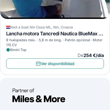
Rent a boat Nin Oaza-ML, Nin, Croacia
Lancha motora Tancredi Nautica BlueMax 550 Open · 2022
8 huéspedes máx.
5,8 m de long.
Patrón opcional
Motor
115 CV
Bimini Top
De
254 €/día
Ver disponibilidad