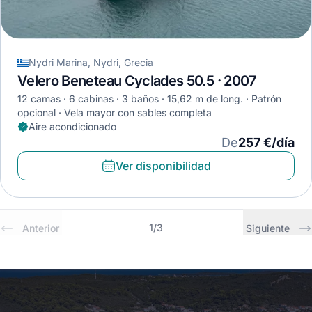
Nydri Marina, Nydri, Grecia
Velero Beneteau Cyclades 50.5 · 2007
12 camas
6 cabinas
3 baños
15,62 m de long.
Patrón
opcional
Vela mayor con sables completa
Aire acondicionado
De
257 €/día
Ver disponibilidad
1
/
3
Anterior
Siguiente