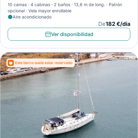
10 camas
4 cabinas
2 baños
13,6 m de long.
Patrón
opcional
Vela mayor enrollable
Aire acondicionado
De
182 €/día
Ver disponibilidad
Este barco suele estar reservado