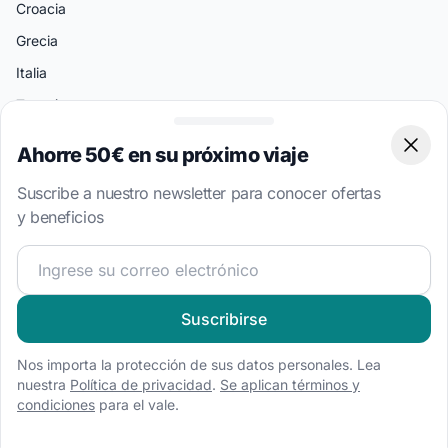
Croacia
Grecia
Italia
Turquía
Bahamas
Ahorre 50€ en su próximo viaje
Clos
Islas Vírgenes Británicas
Suscribe a nuestro newsletter para conocer ofertas
y beneficios
Destinos Populares
Split
¡Únete a nuestra comunidad náutica y recibe contenido 
Atenas
Amalfi
Suscribirse
Palermo
Nos importa la protección de sus datos personales. Lea
Miami
nuestra
Política de privacidad
.
Se aplican términos y
condiciones
para el vale.
Bodrum