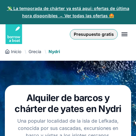
💸 La temporada de chárter ya está aquí: ofertas de última
hora disponibles → Ver todas las ofertas 🤩
Euro
English (UK)
€
Iniciar sesión
Presupuesto gratis
GB Pound
English (US)
£
Regístrate
Inicio
Grecia
Nydri
US Dollar
Deutsch
$
Para partners
Złoty
Nederlands
zł
Ayuda
Italiano
Alquiler de barcos y
Español
ES
EUR
chárter de yates en Nydri
€
Français
Una popular localidad de la isla de Lefkada,
conocida por sus cascadas, excursiones en
Polski
barco y vistas a los islotes cercanos.