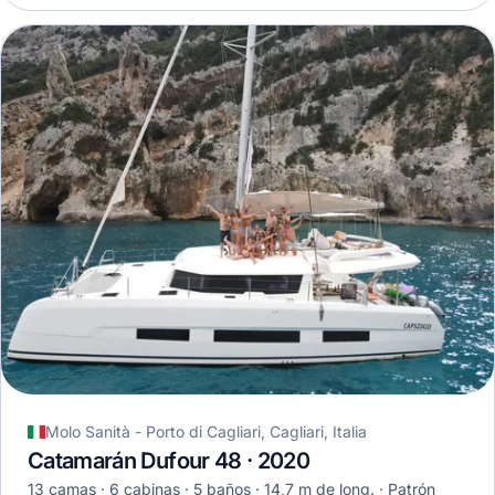
Molo Sanità - Porto di Cagliari, Cagliari, Italia
Catamarán Dufour 48 · 2020
13 camas
6 cabinas
5 baños
14,7 m de long.
Patrón