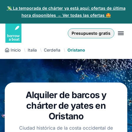
💸 La temporada de chárter ya está aquí: ofertas de última
hora disponibles → Ver todas las ofertas 🤩
Euro
English (UK)
€
Iniciar sesión
Presupuesto gratis
GB Pound
English (US)
£
Regístrate
Inicio
Italia
Cerdeña
Oristano
US Dollar
Deutsch
$
Para partners
Złoty
Nederlands
zł
Ayuda
Italiano
Alquiler de barcos y
Español
ES
EUR
€
chárter de yates en
Français
Oristano
Polski
Ciudad histórica de la costa occidental de