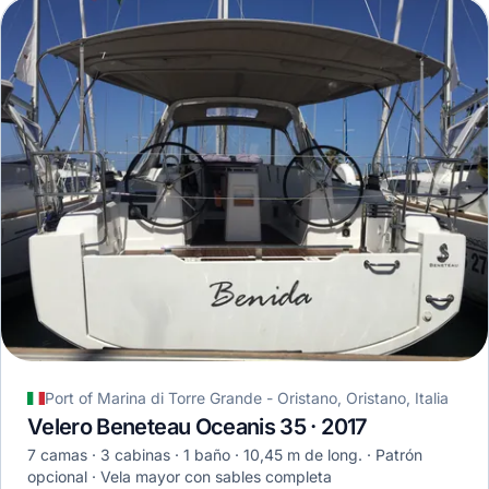
Port of Marina di Torre Grande - Oristano, Oristano, Italia
Velero Beneteau Oceanis 35 · 2017
7 camas
3 cabinas
1 baño
10,45 m de long.
Patrón
opcional
Vela mayor con sables completa