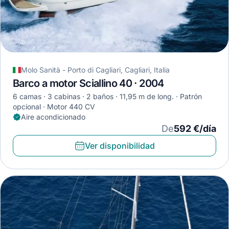
Molo Sanità - Porto di Cagliari, Cagliari, Italia
Barco a motor Sciallino 40 · 2004
6 camas
3 cabinas
2 baños
11,95 m de long.
Patrón
opcional
Motor 440 CV
Aire acondicionado
De
592 €/día
Ver disponibilidad