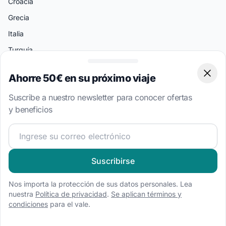
Croacia
Grecia
Italia
Turquía
Bahamas
Ahorre 50€ en su próximo viaje
Clos
Islas Vírgenes Británicas
Suscribe a nuestro newsletter para conocer ofertas
y beneficios
Destinos Populares
Split
¡Únete a nuestra comunidad náutica y recibe contenido 
Atenas
Amalfi
Suscribirse
Palermo
Nos importa la protección de sus datos personales. Lea
Miami
nuestra
Política de privacidad
.
Se aplican términos y
condiciones
para el vale.
Bodrum