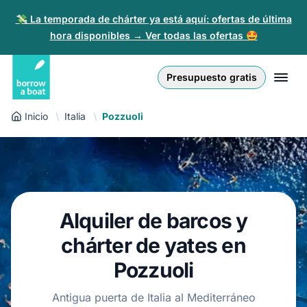
💸 La temporada de chárter ya está aquí: ofertas de última
hora disponibles → Ver todas las ofertas 🤩
Euro
English (UK)
€
Iniciar sesión
Presupuesto gratis
GB Pound
English (US)
£
Regístrate
Inicio
Italia
Pozzuoli
US Dollar
Deutsch
$
Para partners
Złoty
Nederlands
zł
Ayuda
Italiano
Alquiler de barcos y
Español
ES
EUR
€
chárter de yates en
Français
Pozzuoli
Polski
Antigua puerta de Italia al Mediterráneo