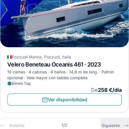
Pozzuoli Marina, Pozzuoli, Italia
Velero Beneteau Oceanis 461 · 2023
10 camas
4 cabinas
4 baños
14,6 m de long.
Patrón
opcional
Vela mayor con sables completa
Bimini Top
De
258 €/día
Ver disponibilidad
1
/
2
Anterior
Siguiente