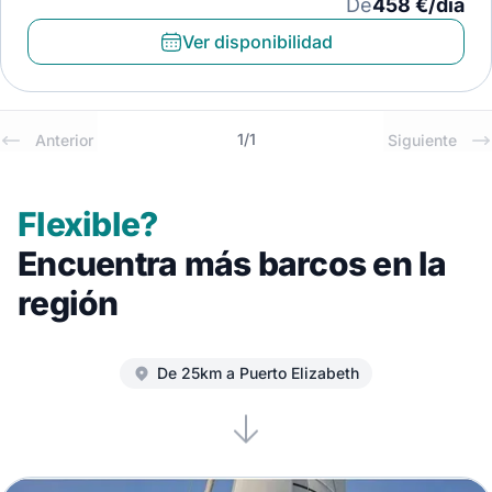
De
458 €/día
Ver disponibilidad
1
/
1
Anterior
Siguiente
Flexible?
Encuentra más barcos en la
región
De 25km a Puerto Elizabeth