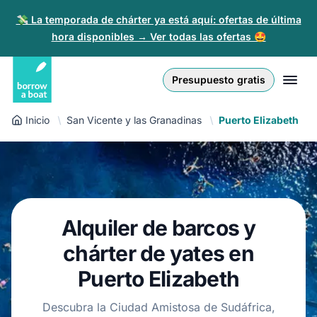
💸 La temporada de chárter ya está aquí: ofertas de última
hora disponibles → Ver todas las ofertas 🤩
Euro
English (UK)
€
Iniciar sesión
Presupuesto gratis
GB Pound
English (US)
£
Regístrate
Inicio
San Vicente y las Granadinas
Puerto Elizabeth
US Dollar
Deutsch
$
Para partners
Złoty
Nederlands
zł
Ayuda
Italiano
Alquiler de barcos y
Español
ES
EUR
€
chárter de yates en
Français
Puerto Elizabeth
Polski
Descubra la Ciudad Amistosa de Sudáfrica,