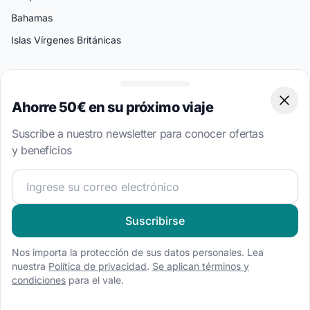
Bahamas
Islas Vírgenes Británicas
Destinos Populares
Split
Ahorre 50€ en su próximo viaje
Clos
Atenas
Suscribe a nuestro newsletter para conocer ofertas
Amalfi
y beneficios
Palermo
¡Únete a nuestra comunidad náutica y recibe contenido 
Miami
Bodrum
Suscribirse
Tipos de Barcos
Nos importa la protección de sus datos personales. Lea
Alquiler de barco a motor
nuestra
Política de privacidad
.
Se aplican términos y
condiciones
para el vale.
Alquiler de velero
Alquiler de catamarán