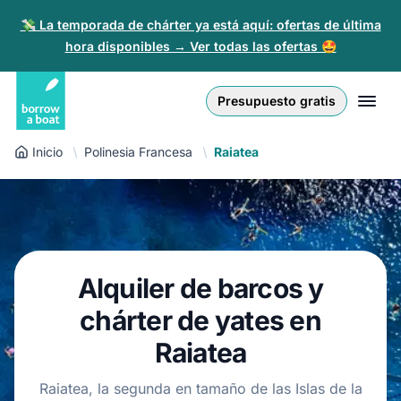
💸 La temporada de chárter ya está aquí: ofertas de última
hora disponibles → Ver todas las ofertas 🤩
Euro
English (UK)
€
Iniciar sesión
Presupuesto gratis
GB Pound
English (US)
£
Regístrate
Inicio
Polinesia Francesa
Raiatea
US Dollar
Deutsch
$
Para partners
Złoty
Nederlands
zł
Ayuda
Italiano
Alquiler de barcos y
Español
ES
EUR
€
chárter de yates en
Français
Raiatea
Polski
Raiatea, la segunda en tamaño de las Islas de la