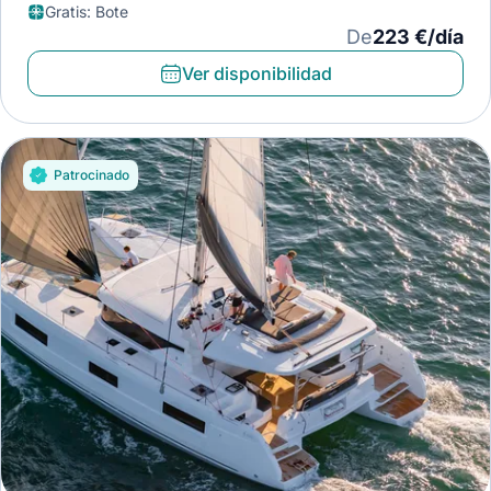
Gratis
:
Bote
De
223 €/día
Ver disponibilidad
Patrocinado