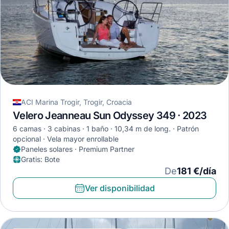
ACI Marina Trogir, Trogir, Croacia
Velero Jeanneau Sun Odyssey 349 · 2023
6 camas
3 cabinas
1 baño
10,34 m de long.
Patrón
opcional
Vela mayor enrollable
Paneles solares · Premium Partner
Gratis
:
Bote
De
181 €/día
Ver disponibilidad