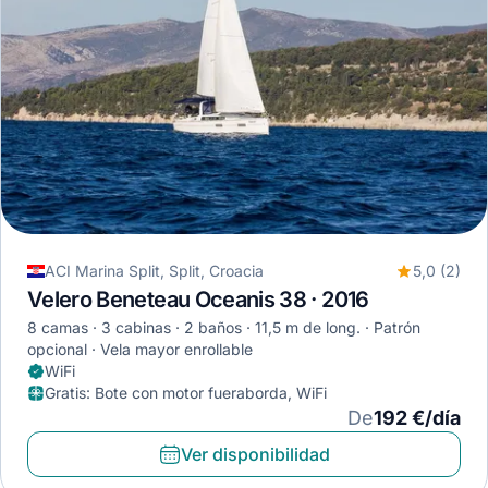
ACI Marina Split, Split, Croacia
5,0 (2)
Velero Beneteau Oceanis 38 · 2016
8 camas
3 cabinas
2 baños
11,5 m de long.
Patrón
opcional
Vela mayor enrollable
WiFi
Gratis
:
Bote con motor fueraborda, WiFi
De
192 €/día
Ver disponibilidad