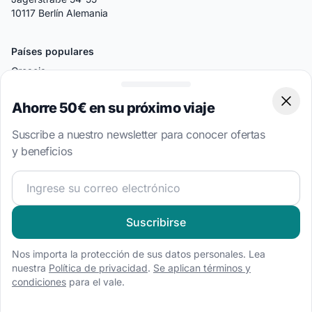
10117 Berlín Alemania
Países populares
Croacia
Grecia
Ahorre 50€ en su próximo viaje
Clos
Italia
Suscribe a nuestro newsletter para conocer ofertas
Turquía
y beneficios
Bahamas
¡Únete a nuestra comunidad náutica y recibe contenido 
Islas Vírgenes Británicas
Destinos Populares
Suscribirse
Split
Nos importa la protección de sus datos personales. Lea
Atenas
nuestra
Política de privacidad
.
Se aplican términos y
condiciones
para el vale.
Amalfi
Palermo