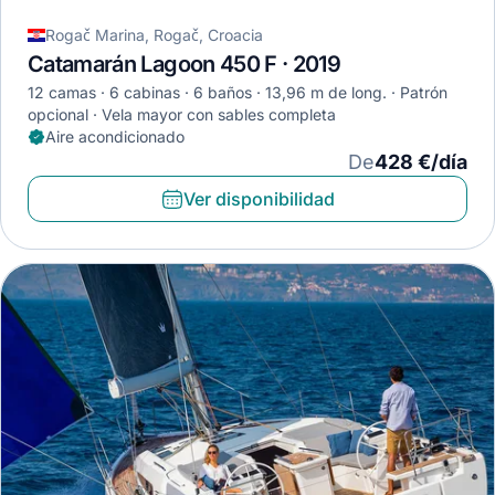
Rogač Marina, Rogač, Croacia
Catamarán Lagoon 450 F · 2019
12 camas
6 cabinas
6 baños
13,96 m de long.
Patrón
opcional
Vela mayor con sables completa
Aire acondicionado
De
428 €/día
Ver disponibilidad