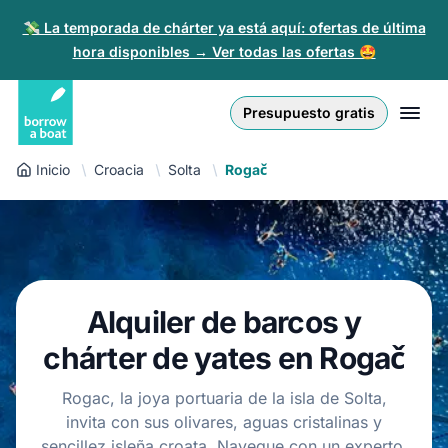
💸 La temporada de chárter ya está aquí: ofertas de última
hora disponibles → Ver todas las ofertas 🤩
Euro
English (UK)
€
Iniciar sesión
Presupuesto gratis
GB Pound
English (US)
£
Regístrate
Inicio
Croacia
Solta
Rogač
US Dollar
Deutsch
$
Para partners
Złoty
Nederlands
zł
Ayuda
Italiano
Alquiler de barcos y
Español
ES
EUR
chárter de yates en Rogač
€
Français
Rogac, la joya portuaria de la isla de Solta,
invita con sus olivares, aguas cristalinas y
Polski
sencillez isleña croata. Navegue con un experto,