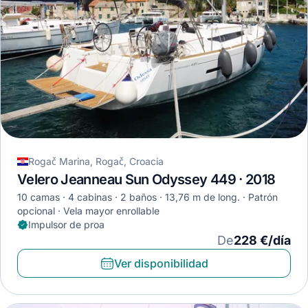
Rogač Marina, Rogač, Croacia
Velero Jeanneau Sun Odyssey 449 · 2018
10 camas
4 cabinas
2 baños
13,76 m de long.
Patrón
opcional
Vela mayor enrollable
Impulsor de proa
De
228 €/día
Ver disponibilidad