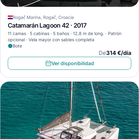
Rogač Marina, Rogač, Croacia
Catamarán Lagoon 42 · 2017
11 camas
5 cabinas
5 baños
12,8 m de long.
Patrón
opcional
Vela mayor con sables completa
Bote
De
314 €/día
Ver disponibilidad