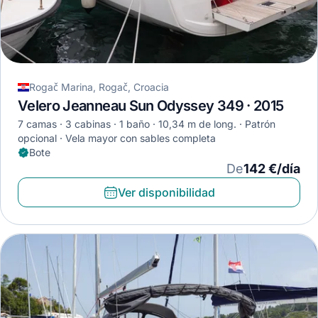
Rogač Marina, Rogač, Croacia
Velero Jeanneau Sun Odyssey 349 · 2015
7 camas
3 cabinas
1 baño
10,34 m de long.
Patrón
opcional
Vela mayor con sables completa
Bote
De
142 €/día
Ver disponibilidad