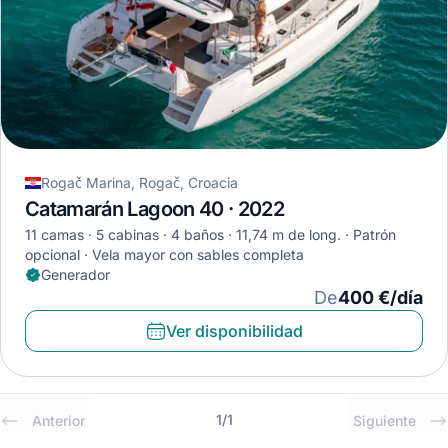
Rogač Marina, Rogač, Croacia
Catamarán Lagoon 40 · 2022
11 camas
5 cabinas
4 baños
11,74 m de long.
Patrón
opcional
Vela mayor con sables completa
Generador
De
400 €/día
Ver disponibilidad
1
/
1
Anterior
Siguiente