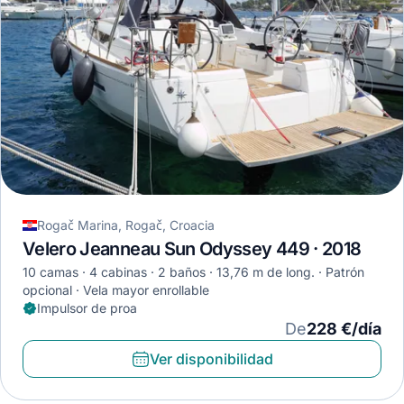
Rogač Marina, Rogač, Croacia
Velero Jeanneau Sun Odyssey 449 · 2018
10 camas
4 cabinas
2 baños
13,76 m de long.
Patrón
opcional
Vela mayor enrollable
Impulsor de proa
De
228 €/día
Ver disponibilidad