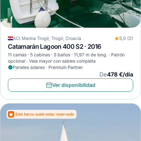
ACI Marina Trogir, Trogir, Croacia
5,0 (2)
Catamarán Lagoon 400 S2 · 2016
11 camas
5 cabinas
5 baños
11,97 m de long.
Patrón
opcional
Vela mayor con sables completa
Paneles solares · Premium Partner
De
478 €/día
Ver disponibilidad
Este barco suele estar reservado