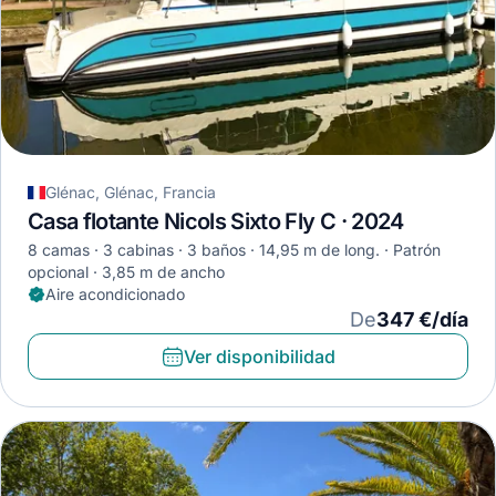
Glénac, Glénac, Francia
Casa flotante Nicols Sixto Fly C · 2024
8 camas
3 cabinas
3 baños
14,95 m de long.
Patrón
opcional
3,85 m de ancho
Aire acondicionado
De
347 €/día
Ver disponibilidad