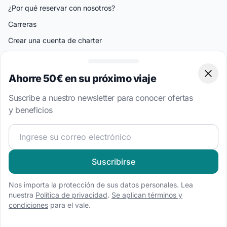
¿Por qué reservar con nosotros?
Carreras
Crear una cuenta de charter
Páginas factuales y legales
Ahorre 50€ en su próximo viaje
Clos
Preguntas más frecuentes
Suscribe a nuestro newsletter para conocer ofertas
Cookies
y beneficios
Protección de Datos Personales
¡Únete a nuestra comunidad náutica y recibe contenido 
Términos del servicio
Póngase en contacto con nosotros
Suscribirse
Centro de ayuda
Nos importa la protección de sus datos personales. Lea
Lun-Dom: 10.00-19.00, hora de Atenas
nuestra
Política de privacidad
.
Se aplican términos y
España: +44 20 3318 3641
condiciones
para el vale.
BAB GER GmbH