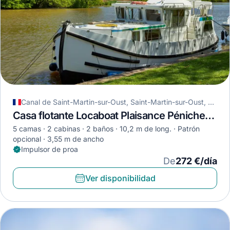
Canal de Saint-Martin-sur-Oust, Saint-Martin-sur-Oust, Francia
Casa flotante Locaboat Plaisance Pénichette 1020 · 2008
5 camas
2 cabinas
2 baños
10,2 m de long.
Patrón
opcional
3,55 m de ancho
Impulsor de proa
De
272 €/día
Ver disponibilidad