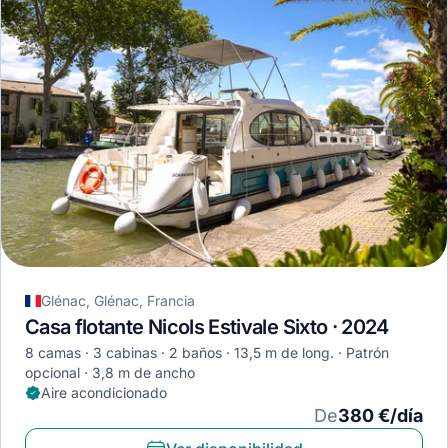
Glénac, Glénac, Francia
Casa flotante Nicols Estivale Sixto · 2024
8 camas
3 cabinas
2 baños
13,5 m de long.
Patrón
opcional
3,8 m de ancho
Aire acondicionado
De
380 €/día