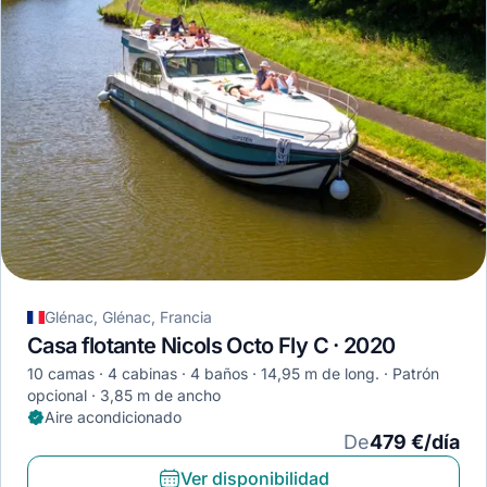
Glénac, Glénac, Francia
Casa flotante Nicols Octo Fly C · 2020
10 camas
4 cabinas
4 baños
14,95 m de long.
Patrón
opcional
3,85 m de ancho
Aire acondicionado
De
479 €/día
Ver disponibilidad