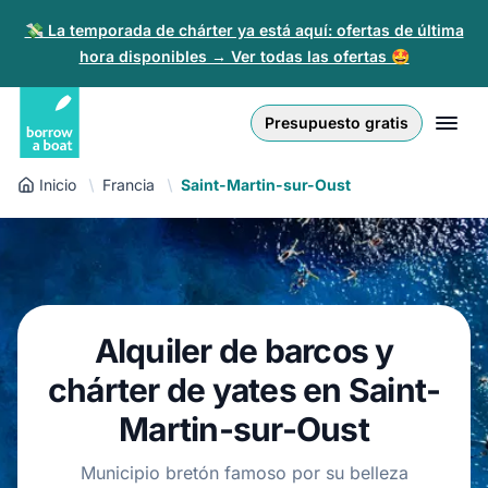
💸 La temporada de chárter ya está aquí: ofertas de última
hora disponibles → Ver todas las ofertas 🤩
Euro
English (UK)
€
Iniciar sesión
Presupuesto gratis
GB Pound
English (US)
£
Regístrate
Inicio
Francia
Saint-Martin-sur-Oust
US Dollar
Deutsch
$
Para partners
Złoty
Nederlands
zł
Ayuda
Italiano
Alquiler de barcos y
Español
ES
EUR
chárter de yates en Saint-
€
Français
Martin-sur-Oust
Polski
Municipio bretón famoso por su belleza