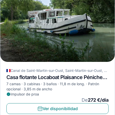
Canal de Saint-Martin-sur-Oust, Saint-Martin-sur-Oust, Francia
Casa flotante Locaboat Plaisance Pénichette 1180 · 2005
7 camas
3 cabinas
3 baños
11,8 m de long.
Patrón
opcional
3,85 m de ancho
Impulsor de proa
De
272 €/día
Ver disponibilidad