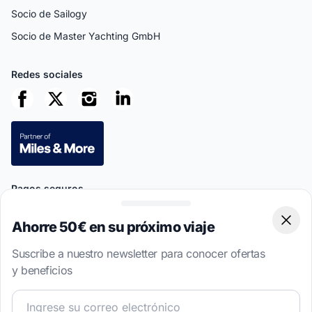
Socio de Sailogy
Socio de Master Yachting GmbH
Redes sociales
Pagos seguros
Ahorre 50€ en su próximo viaje
Clos
Suscribe a nuestro newsletter para conocer ofertas
y beneficios
This site is protected by reCAPTCHA
Privacy Policy
and
Terms of
Service
apply.
¡Únete a nuestra comunidad náutica y recibe contenido 