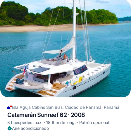
Isla Aguja Cabins San Blas, Ciudad de Panamá, Panamá
Catamarán Sunreef 62 · 2008
8 huéspedes máx.
18,9 m de long.
Patrón opcional
Aire acondicionado