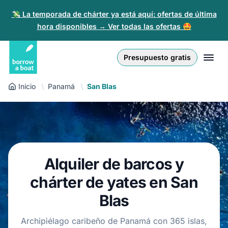
💸 La temporada de chárter ya está aquí: ofertas de última
hora disponibles → Ver todas las ofertas 🤩
Euro
English (UK)
€
Iniciar sesión
Presupuesto gratis
GB Pound
English (US)
£
Regístrate
Inicio
Panamá
San Blas
US Dollar
Deutsch
$
Para partners
Złoty
Nederlands
zł
Ayuda
Italiano
Alquiler de barcos y
Español
ES
EUR
chárter de yates en San
€
Français
Blas
Polski
Archipiélago caribeño de Panamá con 365 islas,