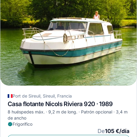
Port de Sireuil, Sireuil, Francia
Casa flotante Nicols Riviera 920 · 1989
8 huéspedes máx.
9,2 m de long.
Patrón opcional
3,4 m
de ancho
Frigorífico
De
105 €/día