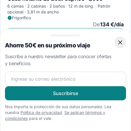
6 camas
2 cabinas
2 baños
12 m de long.
Patrón
opcional
3,81 m de ancho
Frigorífico
De
134 €/día
Ver disponibilidad
Ahorre 50€ en su próximo viaje
Clos
Suscribe a nuestro newsletter para conocer ofertas
y beneficios
Ver todos 38 los barcos en la región
¡Únete a nuestra comunidad náutica y recibe contenido 
Suscribirse
Nos importa la protección de sus datos personales. Lea
Ofertas exclusivas
nuestra
Política de privacidad
.
Se aplican términos y
¡Eleva el nivel de tus próximas vacaciones con ofertas
condiciones
para el vale.
exclusivas de barcos que incluyen complementos