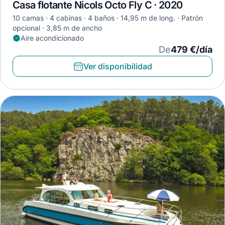
Casa flotante Nicols Octo Fly C · 2020
10 camas
4 cabinas
4 baños
14,95 m de long.
Patrón
opcional
3,85 m de ancho
Aire acondicionado
De
479 €/día
Ver disponibilidad