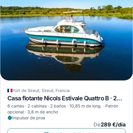
Port de Sireuil, Sireuil, Francia
Casa flotante Nicols Estivale Quattro B · 2009
6 camas
2 cabinas
2 baños
10,85 m de long.
Patrón
opcional
3,8 m de ancho
Impulsor de proa
De
289 €/día