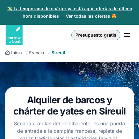
💸 La temporada de chárter ya está aquí: ofertas de última
hora disponibles → Ver todas las ofertas 🤩
Euro
English (UK)
€
Iniciar sesión
Presupuesto gratis
GB Pound
English (US)
£
Regístrate
Inicio
Francia
Sireuil
US Dollar
Deutsch
$
Para partners
Złoty
Nederlands
zł
Ayuda
Italiano
Alquiler de barcos y
Español
ES
EUR
chárter de yates en Sireuil
€
Français
Situada a orillas del río Charente, es una puerta
de entrada a la campiña francesa, repleta de
Polski
casas tradicionales y actividades fluviales.