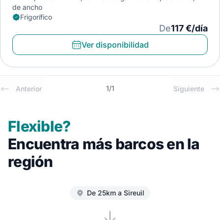
de ancho
Frigorífico
De
117 €/día
Ver disponibilidad
1
/
1
Anterior
Siguiente
Flexible?
Encuentra más barcos en la
región
De 25km a Sireuil