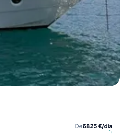
De
6825 €/día