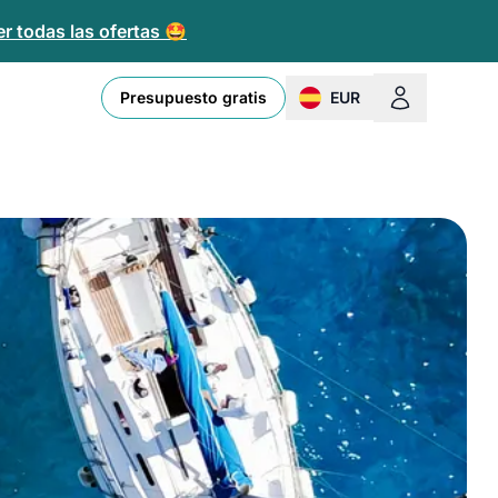
r todas las ofertas 🤩
Presupuesto gratis
EUR
change currency or loc