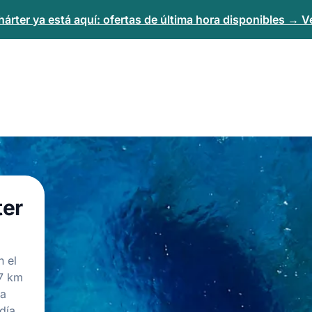
árter ya está aquí: ofertas de última hora disponibles → Ve
ter
n el
 7 km
da
día