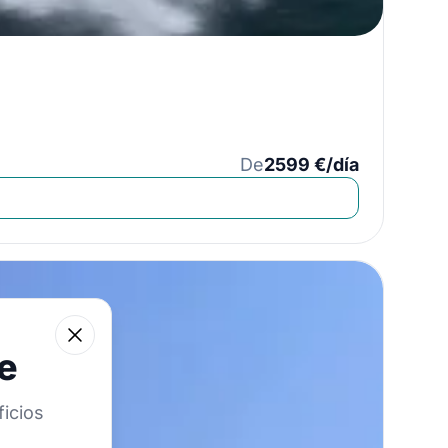
De
2599 €/día
Close
e
icios
e navegación!