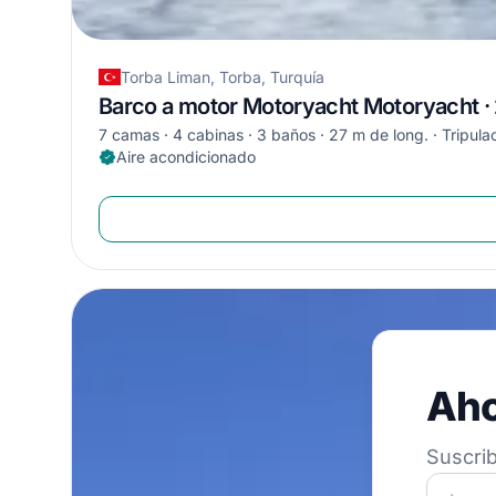
Torba Liman, Torba, Turquía
Barco a motor Motoryacht Motoryacht ·
7 camas
4 cabinas
3 baños
27 m de long.
Tripula
Aire acondicionado
Ahorre
Aho
Suscribe a nu
Suscrib
¡Únete a