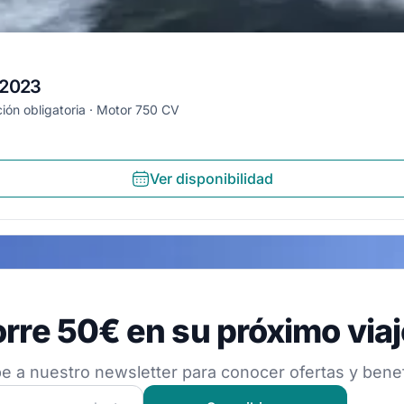
 2023
ción obligatoria
Motor 750 CV
Ver disponibilidad
 50€ en su próximo viaje
rre 50€ en su próximo viaj
estro newsletter para conocer ofertas y beneficios
e a nuestro newsletter para conocer ofertas y benef
 nuestra comunidad náutica y recibe contenido exclusivo d