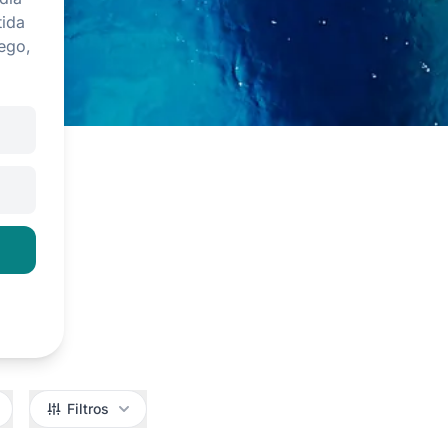
tida
ego,
Filtros