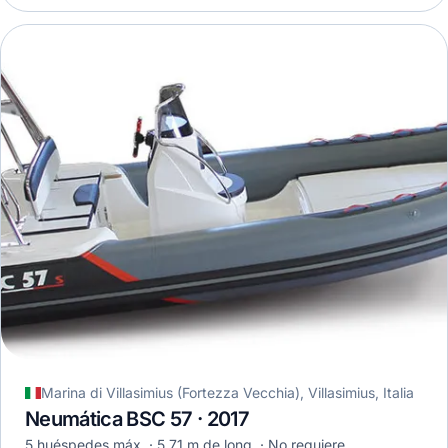
Marina di Villasimius (Fortezza Vecchia), Villasimius, Italia
Neumática BSC 57 · 2017
5 huéspedes máx.
5,71 m de long.
No requiere