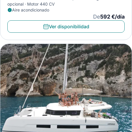
opcional
Motor 440 CV
Aire acondicionado
De
592 €/día
Ver disponibilidad