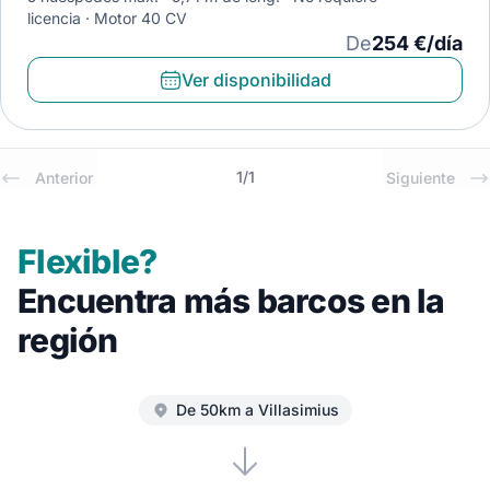
licencia
Motor 40 CV
De
254 €/día
Ver disponibilidad
1
/
1
Anterior
Siguiente
Flexible?
Encuentra más barcos en la
región
De 50km a Villasimius