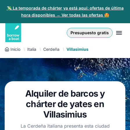
💸 La temporada de chárter ya está aquí: ofertas de última
hora disponibles → Ver todas las ofertas 🤩
Euro
English (UK)
€
Iniciar sesión
Presupuesto gratis
GB Pound
English (US)
£
Regístrate
Inicio
Italia
Cerdeña
Villasimius
US Dollar
Deutsch
$
Para partners
Złoty
Nederlands
zł
Ayuda
Italiano
Alquiler de barcos y
Español
ES
EUR
€
chárter de yates en
Français
Villasimius
Polski
La Cerdeña italiana presenta esta ciudad