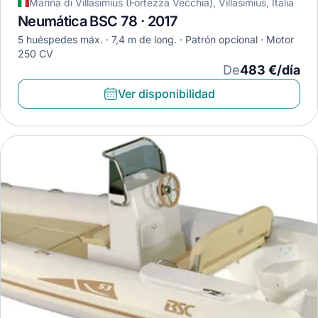
Marina di Villasimius (Fortezza Vecchia), Villasimius, Italia
Neumática BSC 78 · 2017
5 huéspedes máx.
7,4 m de long.
Patrón opcional
Motor
250 CV
De
483 €/día
Ver disponibilidad