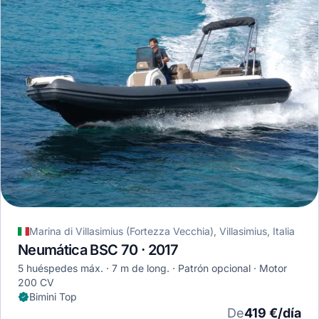
Marina di Villasimius (Fortezza Vecchia), Villasimius, Italia
Neumática BSC 70 · 2017
5 huéspedes máx.
7 m de long.
Patrón opcional
Motor
200 CV
Bimini Top
De
419 €/día