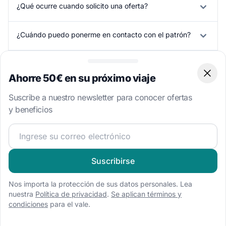
¿Qué ocurre cuando solicito una oferta?
¿Cuándo puedo ponerme en contacto con el patrón?
¿Qué es la Tarifa del Chárter?
Ahorre 50€ en su próximo viaje
Clos
¿Hay otros gastos que deba tener en cuenta?
Suscribe a nuestro newsletter para conocer ofertas
y beneficios
¡Únete a nuestra comunidad náutica y recibe contenido 
Más Alquiler de Barcos: Villasimius
Suscribirse
Buscar por Tipo de Barco
Destinos Cercanos
Explo
Nos importa la protección de sus datos personales. Lea
nuestra
Política de privacidad
.
Se aplican términos y
condiciones
para el vale.
Alquiler neumática
8 barcos disponibles