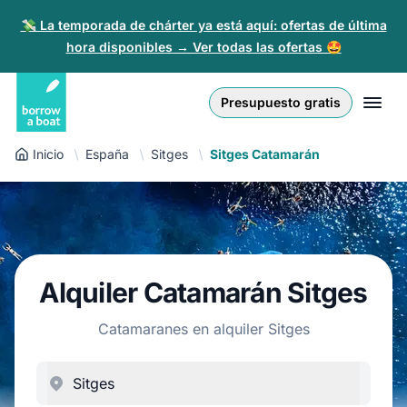
💸 La temporada de chárter ya está aquí: ofertas de última
hora disponibles → Ver todas las ofertas 🤩
Euro
English (UK)
€
Iniciar sesión
Presupuesto gratis
GB Pound
English (US)
£
Regístrate
Inicio
España
Sitges
Sitges Catamarán
US Dollar
Deutsch
$
Para partners
Złoty
Nederlands
zł
Ayuda
Italiano
Alquiler Catamarán Sitges
Español
ES
EUR
€
Catamaranes en alquiler Sitges
Français
Polski