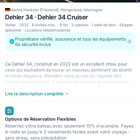
Marina Hooksiel (Friesland), Wangerland, Allemagne
Dehler 34 · Dehler 34 Cruiser
Voilier
2022
6 invités max.
6 lits
2 cabines
1 salle de bain
Skipper
optionnel
Locations hebdomadaires
Propriétaire vérifié, assurance et tous les équipements
de sécurité inclus
Ce Dehler 34, construit en 2022 est un excellent choix pour
ceux qui souhaitent éprouver un nouveau sentiment de liberté
en toute élégance. Réveillez-vous au son du clapotis des
vagues dans l’une des 2 cabines spacieuses et modernes du
Dehler 34. Pouvant accueillir jusqu’à 6 personnes, ce voilier est
parfait pour naviguer avec des amis et en famille. Le Dehler 34
Lire la description complète
est situé à Marina Hooksiel (Friesland), Wangerland, un point
de départ idéal pour explorer Allemagne en bateau. Bonne
highlights
navigation !
Options de Réservation Flexibles
Réservez votre bateau avec seulement 15% d'acompte. Payez
le reste en jusqu'à 3 versements faciles avant votre voyage -
sans stress, sans précipitation.