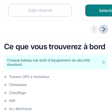
Déjà réservé
Sélecti
Offres p
Offr
Ce que vous trouverez à bord
Chaque bateau est doté d'équipement de sécurité
standard.
Traceur GPS à l’extérieur
Climatiseur
Chauffage
Wifi
w.c électrique