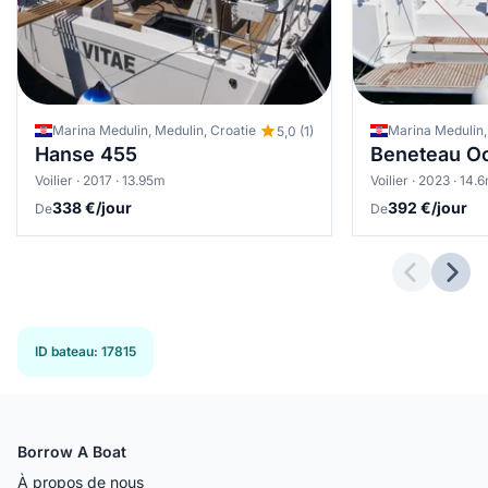
Marina Medulin, Medulin, Croatie
Marina Medulin,
5,0 (1)
Hanse 455
Beneteau Oc
Voilier · 2017 · 13.95m
Voilier · 2023 · 14.
338 €/jour
392 €/jour
De
De
Previous 
Next
ID bateau
:
17815
Borrow A Boat
À propos de nous