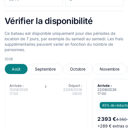
Vérifier la disponibilité
Ce bateau est disponible uniquement pour des périodes de
location de 7 jours, par exemple du samedi au samedi. Les frais
supplémentaires peuvent varier en fonction du nombre de
personnes.
2026
Août
Septembre
Octobre
Novembre
Arrivée :
Départ :
Arrivée :
15/08/2026
22/08/2026
22/08/2026
17:00
08:00
17:00
45% de réducti
2 393 €
4 350
+
289 €
extras o