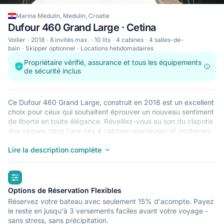
Marina Medulin, Medulin, Croatie
Dufour 460 Grand Large · Cetina
Voilier
2018
8 invités max.
10 lits
4 cabines
4 salles-de-
bain
Skipper optionnel
Locations hebdomadaires
Propriétaire vérifié, assurance et tous les équipements
de sécurité inclus
Ce Dufour 460 Grand Large, construit en 2018 est un excellent
choix pour ceux qui souhaitent éprouver un nouveau sentiment
de liberté en toute élégance. Réveillez-vous au son du clapotis
des vagues dans l’une des 4 cabines spacieuses et modernes
du Dufour 460 Grand Large. Pouvant accueillir jusqu’à 8
personnes, ce voilier est parfait pour naviguer avec des amis et
Lire la description complète
en famille. Le Dufour 460 Grand Large est situé à Marina
Medulin, Medulin, un point de départ idéal pour explorer
highlights
Croatie en bateau. Bonne navigation !
Options de Réservation Flexibles
Réservez votre bateau avec seulement 15% d'acompte. Payez
le reste en jusqu'à 3 versements faciles avant votre voyage -
sans stress, sans précipitation.