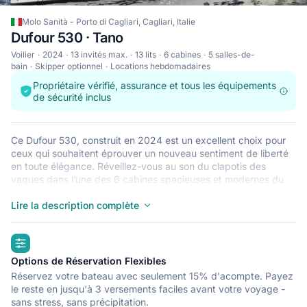
Molo Sanità - Porto di Cagliari, Cagliari, Italie
Dufour 530 · Tano
Voilier
2024
13 invités max.
13 lits
6 cabines
5 salles-de-
bain
Skipper optionnel
Locations hebdomadaires
Propriétaire vérifié, assurance et tous les équipements
de sécurité inclus
Ce Dufour 530, construit en 2024 est un excellent choix pour
ceux qui souhaitent éprouver un nouveau sentiment de liberté
en toute élégance. Réveillez-vous au son du clapotis des
vagues dans l’une des 6 cabines spacieuses et modernes du
Dufour 530. Pouvant accueillir jusqu’à 13 personnes, ce voilier
est parfait pour naviguer avec des amis et en famille. Le Dufour
Lire la description complète
530 est situé à Molo Sanità - Porto di Cagliari, Cagliari, un point
de départ idéal pour explorer Italie en bateau. Bonne
highlights
navigation !
Options de Réservation Flexibles
Réservez votre bateau avec seulement 15% d'acompte. Payez
le reste en jusqu'à 3 versements faciles avant votre voyage -
sans stress, sans précipitation.