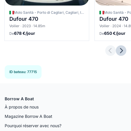
Molo Sanità - Porto di Cagliari, Cagliari, Italie
Dufour 470
Dufour 470
Voilier · 2023 · 14.85m
Voilier · 2024 · 14.
678 €/jour
650 €/jour
De
De
Previous 
Next
ID bateau
:
77715
Borrow A Boat
À propos de nous
Magazine Borrow A Boat
Pourquoi réserver avec nous?