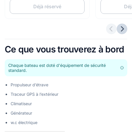
Déjà réservé
Déj
Offres p
Offr
Ce que vous trouverez à bord
Chaque bateau est doté d'équipement de sécurité
standard.
Propulseur d’étrave
Traceur GPS à l’extérieur
Climatiseur
Générateur
w.c électrique