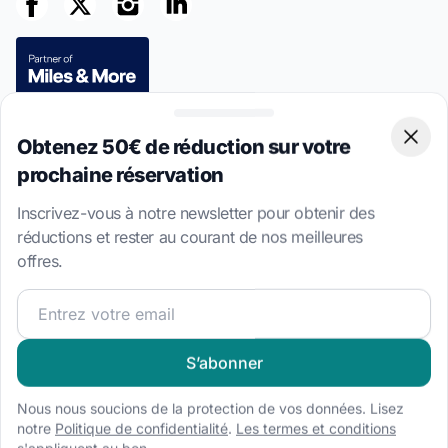
Obtenez 50€ de réduction sur votre
Paiements sécurisés
Clos
prochaine réservation
Inscrivez-vous à notre newsletter pour obtenir des
réductions et rester au courant de nos meilleures
offres.
This site is protected by reCAPTCHA
Privacy Policy
and
Terms of
Service
apply.
Rejoignez notre communauté et pour recevoir les meilleur
4.7 · 8,533 avis clients vérifiés
S’abonner
Langue
Nous nous soucions de la protection de vos données. Lisez
EN
EN-US
DE
NL
IT
ES
PL
notre
Politique de confidentialité
.
Les termes et conditions
s'appliquent au bon.