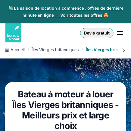
💸 La saison de location a commencé : offres de dernière
minute en ligne → Voir toutes les offres 🤩
Euro
English (UK)
€
Connexion
Devis gratuit
GB Pound
English (US)
£
Inscription
Accueil
Îles Vierges britanniques
Îles Vierges britanniq
US Dollar
Deutsch
$
Pour les partenaires
Złoty
Nederlands
zł
Aide
Italiano
Bateau à moteur à louer
Español
FR
EUR
Îles Vierges britanniques -
€
Français
Meilleurs prix et large
choix
Polski