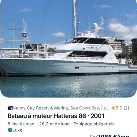
Nanny Cay Resort & Marina, Sea Cows Bay, Îles Vierges britanniques
5,0 (2)
Bateau à moteur Hatteras 86 · 2001
8 invités max.
26,2 m de long
Equipage obligatoire
Luxe
De
7 986 €/jour