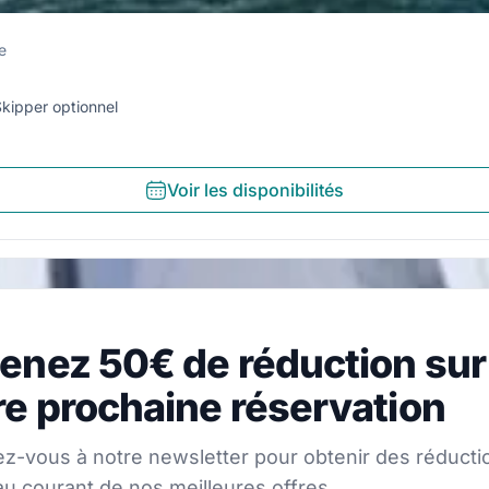
e
kipper optionnel
Voir les disponibilités
z 50€ de réduction sur vo
enez 50€ de réduction sur
s à notre newsletter pour obtenir des réductions et res
re prochaine réservation
ez-vous à notre newsletter pour obtenir des réducti
au courant de nos meilleures offres.