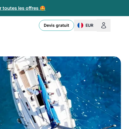
 toutes les offres 🤩
Devis gratuit
EUR
change currency or loc