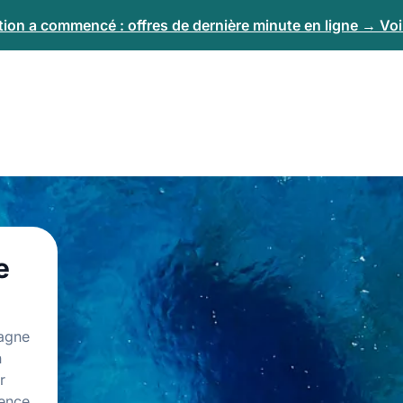
tion a commencé : offres de dernière minute en ligne → Voir
e
tagne
n
r
ience