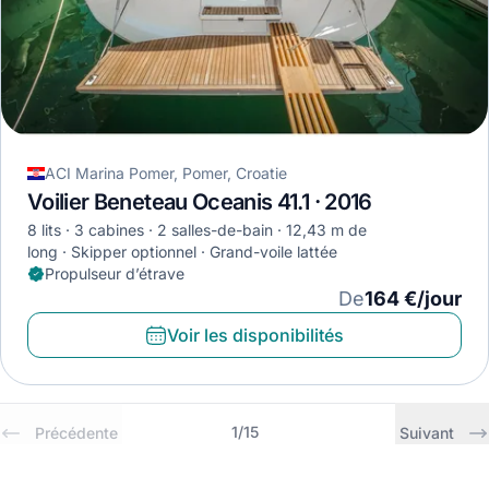
ACI Marina Pomer, Pomer, Croatie
Voilier Beneteau Oceanis 41.1 · 2016
8 lits
3 cabines
2 salles-de-bain
12,43 m de
long
Skipper optionnel
Grand-voile lattée
Propulseur d’étrave
De
164 €/jour
Voir les disponibilités
1
/
15
Précédente
Suivant