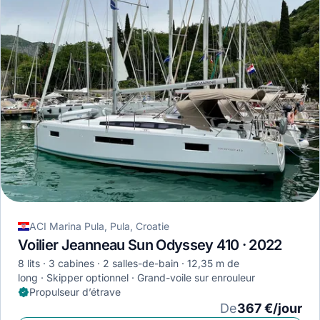
ACI Marina Pula, Pula, Croatie
Voilier Jeanneau Sun Odyssey 410 · 2022
8 lits
3 cabines
2 salles-de-bain
12,35 m de
long
Skipper optionnel
Grand-voile sur enrouleur
Propulseur d’étrave
De
367 €/jour