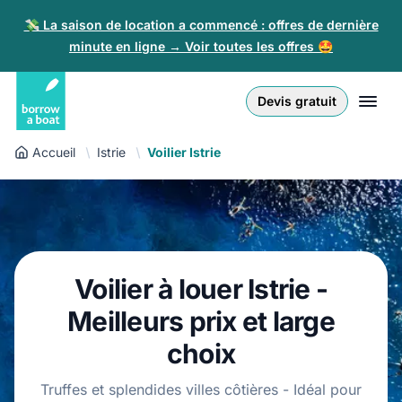
💸 La saison de location a commencé : offres de dernière
minute en ligne → Voir toutes les offres 🤩
Euro
English (UK)
€
Connexion
Devis gratuit
GB Pound
English (US)
£
Inscription
Accueil
Istrie
Voilier Istrie
US Dollar
Deutsch
$
Pour les partenaires
Złoty
Nederlands
zł
Aide
Italiano
Voilier à louer Istrie -
Español
FR
EUR
Meilleurs prix et large
€
Français
choix
Polski
Truffes et splendides villes côtières - Idéal pour