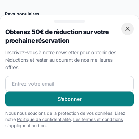
Pays populaires
Croatie
Obtenez 50€ de réduction sur votre
Clos
Grèce
prochaine réservation
Italie
Inscrivez-vous à notre newsletter pour obtenir des
Bahamas
réductions et rester au courant de nos meilleures
Turquie
offres.
Îles Vierges britanniques
Rejoignez notre communauté et pour recevoir les meilleur
Destinations Populaires
Split
S’abonner
Athènes
Nous nous soucions de la protection de vos données. Lisez
Palerme
notre
Politique de confidentialité
.
Les termes et conditions
s'appliquent au bon.
Amalfi
Miami