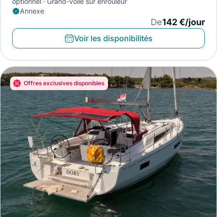
optionnel
Grand-voile sur enrouleur
Annexe
De
142 €/jour
Voir les disponibilités
Offres exclusives disponibles