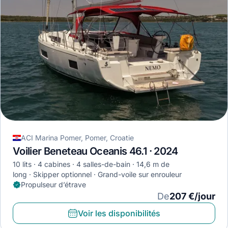
ACI Marina Pomer, Pomer, Croatie
Voilier Beneteau Oceanis 46.1 · 2024
10 lits
4 cabines
4 salles-de-bain
14,6 m de
long
Skipper optionnel
Grand-voile sur enrouleur
Propulseur d’étrave
De
207 €/jour
Voir les disponibilités