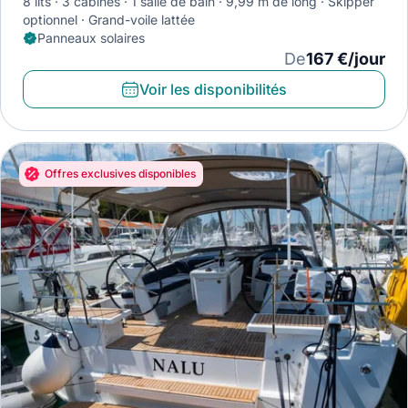
8 lits
3 cabines
1 salle de bain
9,99 m de long
Skipper
optionnel
Grand-voile lattée
Panneaux solaires
De
167 €/jour
Voir les disponibilités
Offres exclusives disponibles