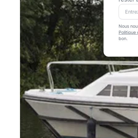
Rejoigne
Nous nous
Politique 
bon.