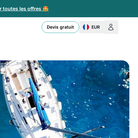
 toutes les offres 🤩
Devis gratuit
EUR
change currency or loc