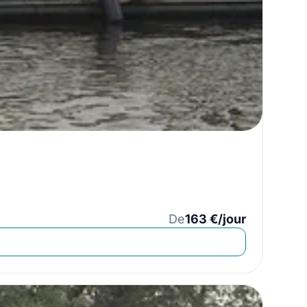
De
163 €/jour