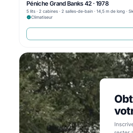
Péniche Grand Banks 42 · 1978
5 lits
2 cabines
2 salles-de-bain
14,5 m de long
Sk
Climatiseur
Obtene
Obt
Inscrivez-vou
vot
Inscriv
rester 