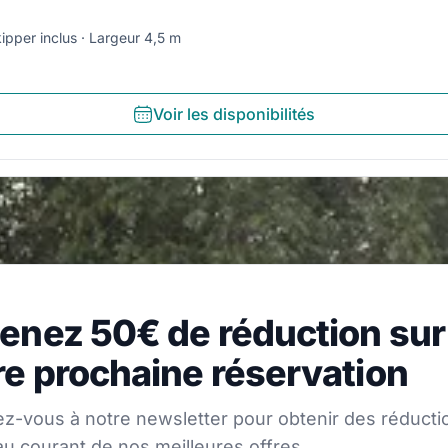
ipper inclus
Largeur 4,5 m
Voir les disponibilités
z 50€ de réduction sur vo
enez 50€ de réduction sur
s à notre newsletter pour obtenir des réductions et res
re prochaine réservation
ez-vous à notre newsletter pour obtenir des réducti
au courant de nos meilleures offres.