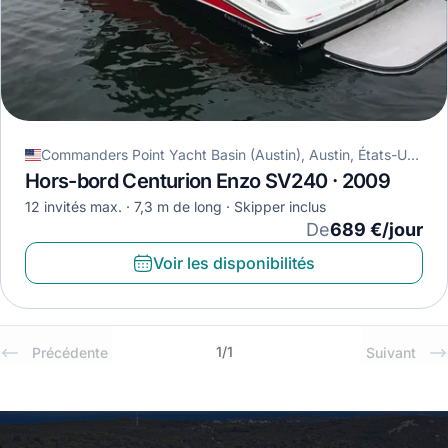
Commanders Point Yacht Basin (Austin), Austin, États-Unis
Hors-bord Centurion Enzo SV240 · 2009
12 invités max.
7,3 m de long
Skipper inclus
De
689 €/jour
Voir les disponibilités
1
/
1
Précédente
Suivant