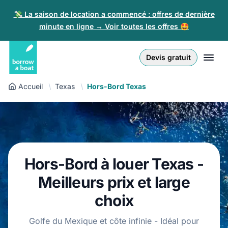
💸 La saison de location a commencé : offres de dernière
minute en ligne → Voir toutes les offres 🤩
Euro
English (UK)
€
Connexion
Devis gratuit
GB Pound
English (US)
£
Inscription
Accueil
Texas
Hors-Bord Texas
US Dollar
Deutsch
$
Pour les partenaires
Złoty
Nederlands
zł
Aide
Italiano
Hors-Bord à louer Texas -
Español
FR
EUR
Meilleurs prix et large
€
Français
choix
Polski
Golfe du Mexique et côte infinie - Idéal pour