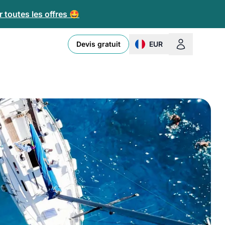
 toutes les offres 🤩
Devis gratuit
EUR
change currency or loc