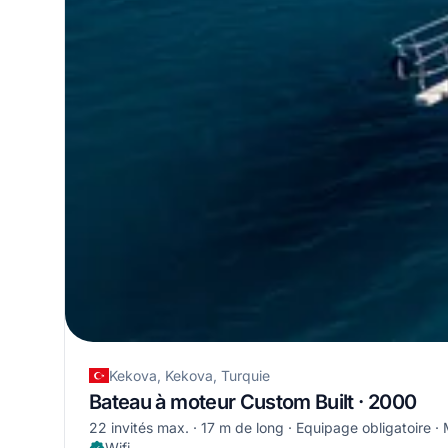
Kekova, Kekova, Turquie
Bateau à moteur Custom Built · 2000
22 invités max.
17 m de long
Equipage obligatoire
Wifi