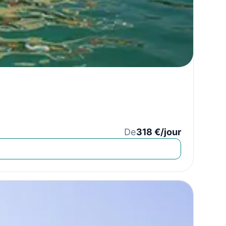
De
318 €/jour