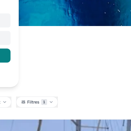
x
Filtres
1