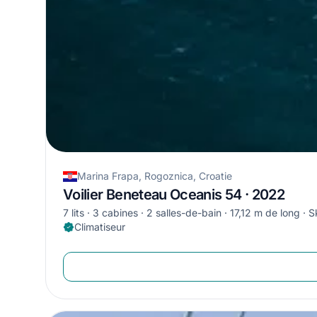
Marina Frapa, Rogoznica, Croatie
Voilier Beneteau Oceanis 54 · 2022
7 lits
3 cabines
2 salles-de-bain
17,12 m de long
S
Climatiseur