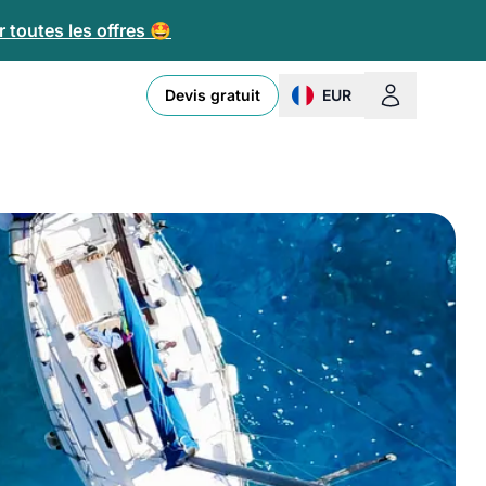
 toutes les offres 🤩
Devis gratuit
EUR
change currency or loc