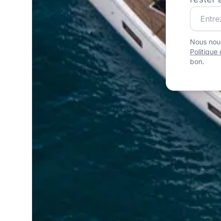
Rejoigne
Nous nous
Politique 
bon.