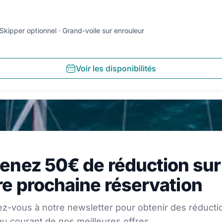
Skipper optionnel
Grand-voile sur enrouleur
Voir les disponibilités
z 50€ de réduction sur vo
enez 50€ de réduction sur
s à notre newsletter pour obtenir des réductions et res
re prochaine réservation
ez-vous à notre newsletter pour obtenir des réducti
au courant de nos meilleures offres.