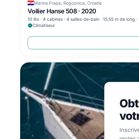
Marina Frapa, Rogoznica, Croatie
Voilier Hanse 508 · 2020
10 lits
4 cabines
4 salles-de-bain
15,55 m de long
Climatiseur
Obtene
Obt
Inscrivez-vou
vot
Inscriv
rester 