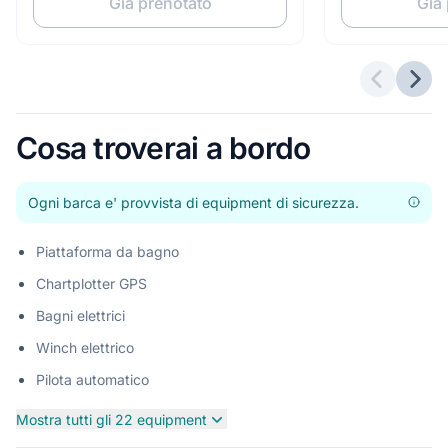
Già prenotato
Già
Offerte p
Pros
Cosa troverai a bordo
Ogni barca e' provvista di equipment di sicurezza.
Piattaforma da bagno
Chartplotter GPS
Bagni elettrici
Winch elettrico
Pilota automatico
Mostra tutti gli 22 equipment