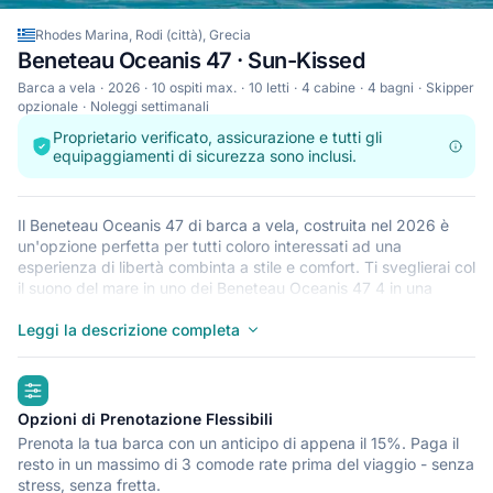
Rhodes Marina, Rodi (città), Grecia
Beneteau Oceanis 47 · Sun-Kissed
Barca a vela
2026
10 ospiti max.
10 letti
4 cabine
4 bagni
Skipper
opzionale
Noleggi settimanali
Proprietario verificato, assicurazione e tutti gli
equipaggiamenti di sicurezza sono inclusi.
Il Beneteau Oceanis 47 di barca a vela, costruita nel 2026 è
un'opzione perfetta per tutti coloro interessati ad una
esperienza di libertà combinta a stile e comfort. Ti sveglierai col
il suono del mare in uno dei Beneteau Oceanis 47 4 in una
cabina spaziosa. Questa barca a vela può ospitare fino a 10
persone, ed è ideale per passare tempo prezioso in relax con la
Leggi la descrizione completa
propria famiglia o con degli amici. Il Beneteau Oceanis 47 è
disponibile nella Rhodes Marina Rodi (città), un punto di
highlights
partenza perfetto per esplorare il Grecia in barca. Buona
vacanza!
Opzioni di Prenotazione Flessibili
Prenota la tua barca con un anticipo di appena il 15%. Paga il
resto in un massimo di 3 comode rate prima del viaggio - senza
stress, senza fretta.