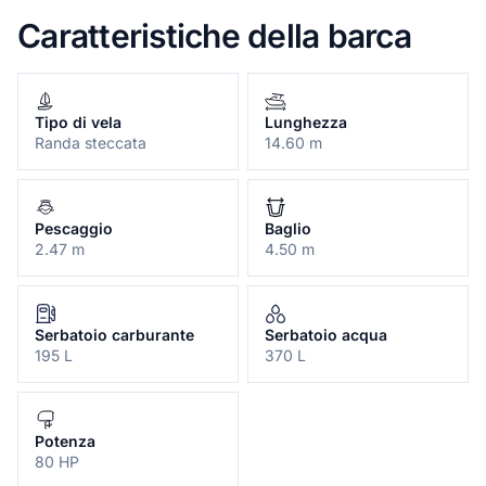
Caratteristiche della barca
Tipo di vela
Lunghezza
Randa steccata
14.60 m
Pescaggio
Baglio
2.47 m
4.50 m
Serbatoio carburante
Serbatoio acqua
195 L
370 L
Potenza
80 HP