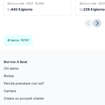
Barca a vela · 2022 · 16.35m
Barca a vela · 2021
642 €/giorno
228 €/giorno
Da
Da
Previous 
Next
ID barca
:
76797
Borrow A Boat
Chi siamo
Rivista
Perché prenotare con noi?
Carriera
Creare un account charter