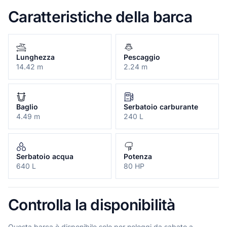
Caratteristiche della barca
Lunghezza
Pescaggio
14.42 m
2.24 m
Baglio
Serbatoio carburante
4.49 m
240 L
Serbatoio acqua
Potenza
640 L
80 HP
Controlla la disponibilità
Questa barca è disponibile solo per noleggi da sabato a