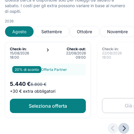
sabato. I costi per gli extra possono variare in base al numero
di ospiti.
2026
Agosto
Settembre
Ottobre
Novembre
Check-in:
Check-out:
Check-in:
15/08/2026
22/08/2026
22/08/2026
18:00
09:00
18:00
20% di sconto
Offerta Partner
5.440 €
6.800 €
+
30 €
extra obbligatori
Già
Seleziona offerta