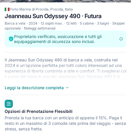
Porto Marina di Procida, Procida, Italia
Jeanneau Sun Odyssey 490 · Futura
Barca a vela
2024
12 ospiti max.
12 letti
5 cabine
3 bagni
Skipper
opzionale
Noleggi settimanali
Proprietario verificato, assicurazione e tutti gli
equipaggiamenti di sicurezza sono inclusi.
Il Jeanneau Sun Odyssey 490 di barca a vela, costruita nel
2024 è un'opzione perfetta per tutti coloro interessati ad una
esperienza di libertà combinta a stile e comfort. Ti sveglierai col
il suono del mare in uno dei Jeanneau Sun Odyssey 490 5 in
una cabina spaziosa. Questa barca a vela può ospitare fino a
12 persone, ed è ideale per passare tempo prezioso in relax
Leggi la descrizione completa
con la propria famiglia o con degli amici. Il Jeanneau Sun
Odyssey 490 è disponibile nella Porto Marina di Procida
highlights
Procida, un punto di partenza perfetto per esplorare il Italia in
barca. Buona vacanza!
Opzioni di Prenotazione Flessibili
Prenota la tua barca con un anticipo di appena il 15%. Paga il
resto in un massimo di 3 comode rate prima del viaggio - senza
stress, senza fretta.