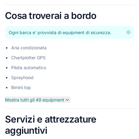
Offerte p
Pros
Cosa troverai a bordo
Ogni barca e' provvista di equipment di sicurezza.
Aria condizionata
Chartplotter GPS
Pilota automatico
Sprayhood
Bimini top
Mostra tutti gli 49 equipment
Servizi e attrezzature
aggiuntivi