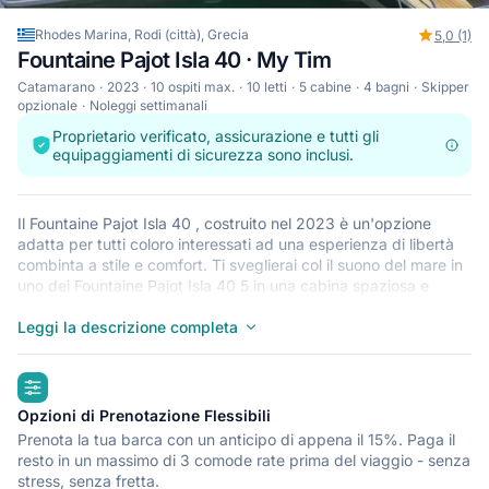
Rhodes Marina, Rodi (città), Grecia
5,0 (1)
Fountaine Pajot Isla 40 · My Tim
Catamarano
2023
10 ospiti max.
10 letti
5 cabine
4 bagni
Skipper
opzionale
Noleggi settimanali
Proprietario verificato, assicurazione e tutti gli
equipaggiamenti di sicurezza sono inclusi.
Il Fountaine Pajot Isla 40 , costruito nel 2023 è un'opzione
adatta per tutti coloro interessati ad una esperienza di libertà
combinta a stile e comfort. Ti sveglierai col il suono del mare in
uno dei Fountaine Pajot Isla 40 5 in una cabina spaziosa e
moderna. Questo catamarano può ospitare fino a 10 persone,
ed è ideale per passare tempo prezioso in relax con la propria
Leggi la descrizione completa
famiglia, con degli amici o per celebrare occasioni speciali.
Come tutti i Isla 40 Catamarani, questa barca offre un piano
highlights
largo perfetto per passare tempo in comodità. Il Fountaine
Pajot Isla 40 è disponibile nella Rhodes Marina Rodi (città), un
Opzioni di Prenotazione Flessibili
punto di partenza perfetto per esplorare il Grecia in barca.
Prenota la tua barca con un anticipo di appena il 15%. Paga il
Buona vacanza!
resto in un massimo di 3 comode rate prima del viaggio - senza
stress, senza fretta.