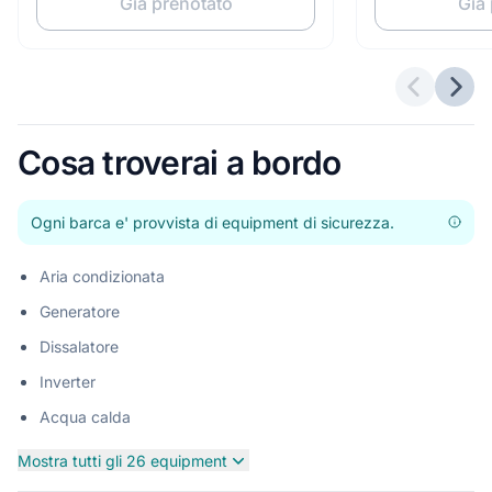
Già prenotato
Già
Offerte p
Pros
Cosa troverai a bordo
Ogni barca e' provvista di equipment di sicurezza.
Aria condizionata
Generatore
Dissalatore
Inverter
Acqua calda
Mostra tutti gli 26 equipment