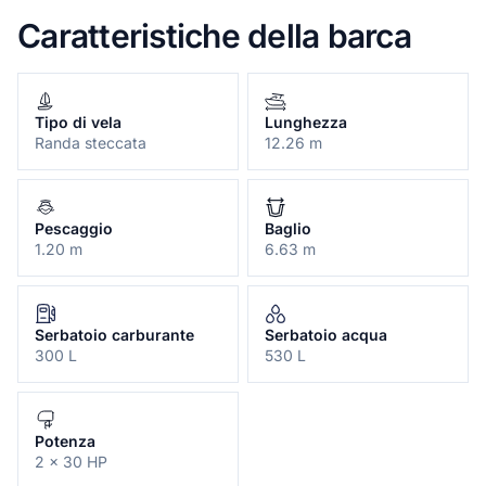
Caratteristiche della barca
Tipo di vela
Lunghezza
Randa steccata
12.26 m
Pescaggio
Baglio
1.20 m
6.63 m
Serbatoio carburante
Serbatoio acqua
300 L
530 L
Potenza
2 x 30 HP