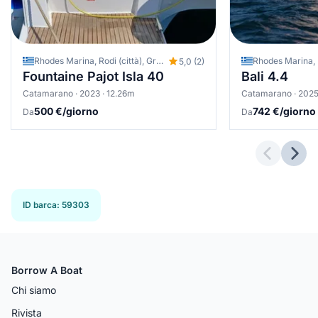
Rhodes Marina, Rodi (città), Grecia
5,0 (2)
Fountaine Pajot Isla 40
Bali 4.4
Catamarano · 2023 · 12.26m
Catamarano · 2025
500 €/giorno
742 €/giorno
Da
Da
Previous 
Next
ID barca
:
59303
Borrow A Boat
Chi siamo
Rivista