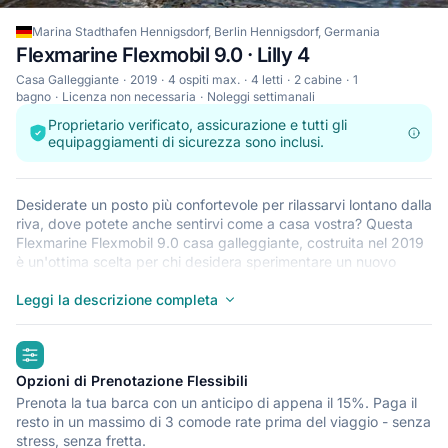
Marina Stadthafen Hennigsdorf, Berlin Hennigsdorf, Germania
Flexmarine Flexmobil 9.0 · Lilly 4
Casa Galleggiante
2019
4 ospiti max.
4 letti
2 cabine
1
bagno
Licenza non necessaria
Noleggi settimanali
Proprietario verificato, assicurazione e tutti gli
equipaggiamenti di sicurezza sono inclusi.
Desiderate un posto più confortevole per rilassarvi lontano dalla
riva, dove potete anche sentirvi come a casa vostra? Questa
Flexmarine Flexmobil 9.0 casa galleggiante, costruita nel 2019
è un'ottima scelta per chi desidera sperimentare un nuovo
senso di libertà con stile e comfort. Sentite il fascino di
soggiornare su una casa galleggiante in una delle cabine
Leggi la descrizione completa
spaziose e moderne del modello. Possono dormire fino a 4
persone, questa casa galleggiante è perfetta per crociere con
highlights
amici e familiari. La Flexmarine Flexmobil 9.0 si trova in Marina
Stadthafen Hennigsdorf, Berlin Hennigsdorf, un comodo punto
Opzioni di Prenotazione Flessibili
di partenza per esplorare i laghi, i fiumi o l'acqua intercostiera
Prenota la tua barca con un anticipo di appena il 15%. Paga il
circostanti. Ci vediamo a bordo!
resto in un massimo di 3 comode rate prima del viaggio - senza
stress, senza fretta.