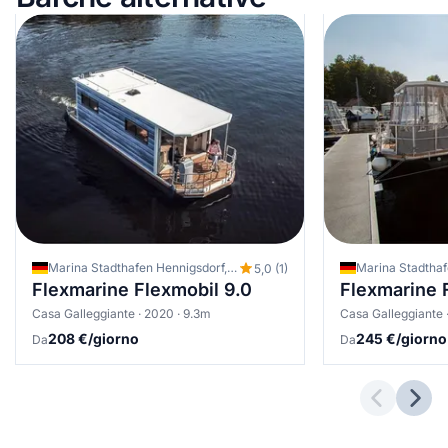
Marina Stadthafen Hennigsdorf, Berlin Hennigsdorf, Germania
5,0 (1)
Flexmarine Flexmobil 9.0
Flexmarine 
Casa Galleggiante · 2020 · 9.3m
Casa Galleggiante 
208 €/giorno
245 €/giorno
Da
Da
Previous 
Next