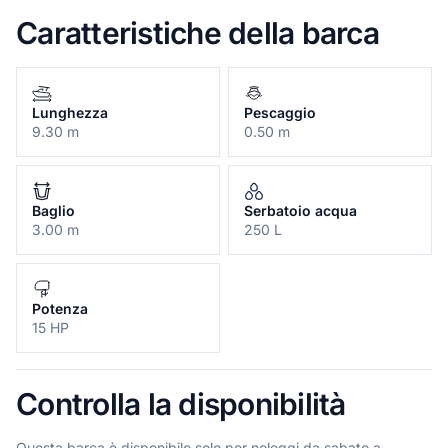
Caratteristiche della barca
Lunghezza
Pescaggio
9.30 m
0.50 m
Baglio
Serbatoio acqua
3.00 m
250 L
Potenza
15 HP
Controlla la disponibilità
Questa barca è disponibile solo per noleggi da sabato a