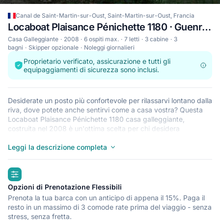
Canal de Saint-Martin-sur-Oust, Saint-Martin-sur-Oust, Francia
Locaboat Plaisance Pénichette 1180 · Guenrouet
Casa Galleggiante
2008
6 ospiti max.
7 letti
3 cabine
3
bagni
Skipper opzionale
Noleggi giornalieri
Proprietario verificato, assicurazione e tutti gli
equipaggiamenti di sicurezza sono inclusi.
Desiderate un posto più confortevole per rilassarvi lontano dalla
riva, dove potete anche sentirvi come a casa vostra? Questa
Locaboat Plaisance Pénichette 1180 casa galleggiante,
costruita nel 2008 è un'ottima scelta per chi desidera
sperimentare un nuovo senso di libertà con stile e comfort.
Sentite il fascino di soggiornare su una casa galleggiante in una
Leggi la descrizione completa
delle cabine spaziose e moderne del modello. Possono dormire
fino a 6 persone, questa casa galleggiante è perfetta per
highlights
crociere con amici e familiari. La Locaboat Plaisance Pénichette
1180 si trova in Canal de Saint-Martin-sur-Oust, Saint-Martin-
Opzioni di Prenotazione Flessibili
sur-Oust, un comodo punto di partenza per esplorare i laghi, i
Prenota la tua barca con un anticipo di appena il 15%. Paga il
fiumi o l'acqua intercostiera circostanti. Ci vediamo a bordo!
resto in un massimo di 3 comode rate prima del viaggio - senza
stress, senza fretta.