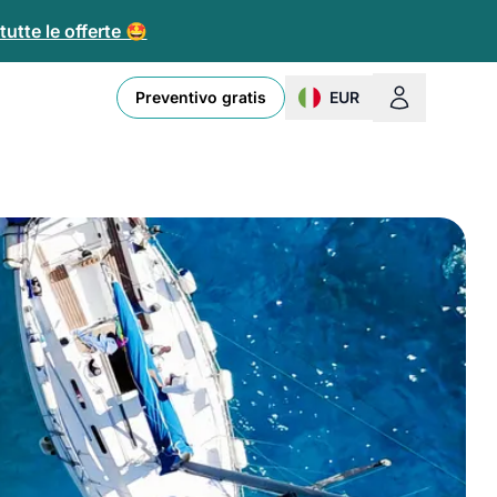
tutte le offerte 🤩
Preventivo gratis
EUR
change currency or loc