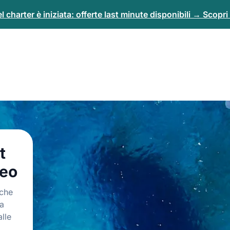
 charter è iniziata: offerte last minute disponibili → Scopri 
t
neo
 che
ra
lle