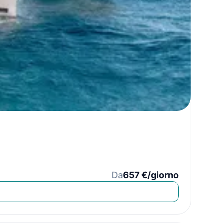
Da
657 €/giorno