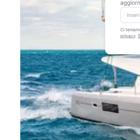
aggiorn
Unisciti
Ci teniamo
privacy
.
S