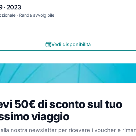
9 · 2023
pzionale
Randa avvolgibile
Vedi disponibilità
 50€ di sconto sul tuo pros
evi 50€ di sconto sul tuo
 nostra newsletter per ricevere i voucher e rimanere aggio
ssimo viaggio
ti alla nostra newsletter per ricevere i voucher e rima