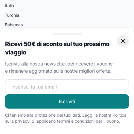
Italia
Turchia
Bahamas
Isole Vergini Britanniche
Ricevi 50€ di sconto sul tuo prossimo
Clos
Destinazioni Popolari
viaggio
Spalato
Iscriviti alla nostra newsletter per ricevere i voucher
Amalfi
e rimanere aggiornato sulle nostre migliori offerte.
Palermo
Unisciti alla nostra community velica e ricevi contenuti esc
Atene
Bodrum
Iscriviti
Miami
Ci teniamo alla protezione dei tuoi dati. Leggi la nostra
Politica
sulla privacy
.
Si applicano termini e condizioni
per il buono.
Tipi di Barche
Noleggio barca a vela