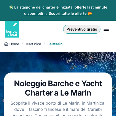
💸 La stagione del charter è iniziata: offerte last minute
disponibili → Scopri tutte le offerte 🤩
Euro
English (UK)
€
Accedi
Preventivo gratis
GB Pound
English (US)
£
Registrati
Home
Martinica
Le Marin
US Dollar
Deutsch
$
Per i Partner
Złoty
Nederlands
zł
Aiuto
Italiano
Noleggio Barche e Yacht
Español
IT
EUR
€
Charter a Le Marin
Français
Scoprite il vivace porto di Le Marin, in Martinica,
dove il fascino francese e il mare dei Caraibi
Polski
incantano. Con un capitano esperto, esplorate