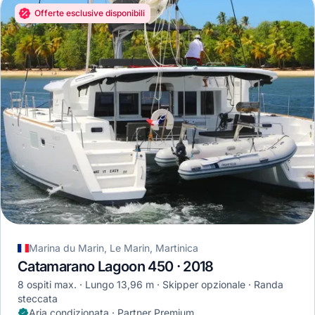
Offerte esclusive disponibili
Marina du Marin, Le Marin, Martinica
Catamarano Lagoon 450 · 2018
8 ospiti max.
Lungo 13,96 m
Skipper opzionale
Randa
steccata
Aria condizionata · Partner Premium