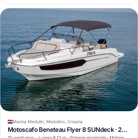
Marina Medulin, Medolino, Croazia
Motoscafo Beneteau Flyer 8 SUNdeck · 2023
10 ospiti max.
Lungo 8,17 m
Skipper opzionale
Motore