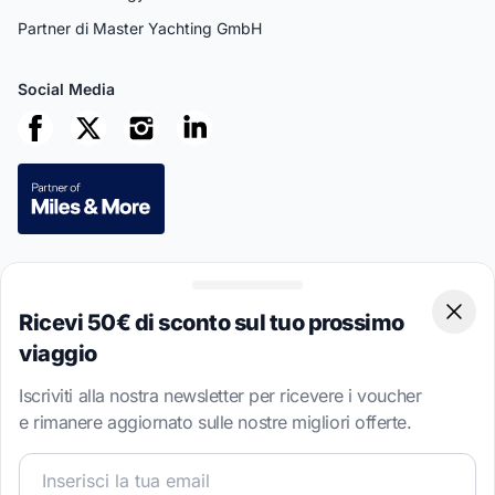
Partner di Master Yachting GmbH
Social Media
Pagamenti sicuri
Ricevi 50€ di sconto sul tuo prossimo
Clos
viaggio
Iscriviti alla nostra newsletter per ricevere i voucher
This site is protected by reCAPTCHA
Privacy Policy
and
Terms of
e rimanere aggiornato sulle nostre migliori offerte.
Service
apply.
Unisciti alla nostra community velica e ricevi contenuti esc
4.7 · 8,533 recensioni verificate dei clienti