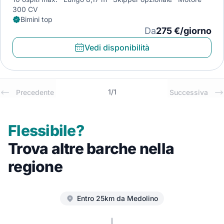
300 CV
Bimini top
Da
275 €/giorno
Vedi disponibilità
1
/
1
Precedente
Successiva
Flessibile?
Trova altre barche nella
regione
Entro 25km da Medolino