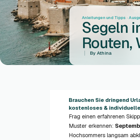
Anleitungen und Tipps
·
Ausge
Segeln i
Routen, 
By
Athina
Brauchen Sie dringend Urla
kostenloses & individuell
Frag einen erfahrenen Skip
Muster erkennen:
Septemb
Hochsommers langsam abklin