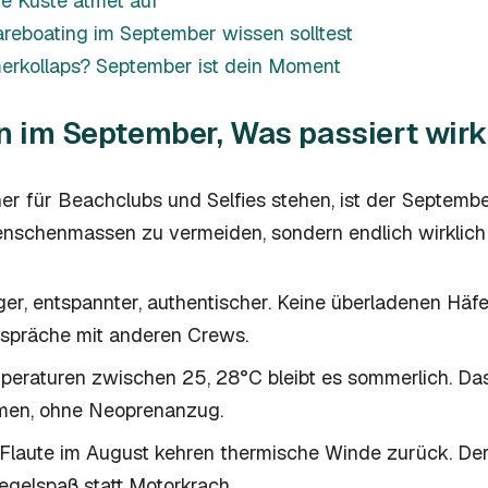
Die Küste atmet auf
eboating im September wissen solltest
rkollaps? September ist dein Moment
en im September, Was passiert wirk
r für Beachclubs und Selfies stehen, ist der September
enschenmassen zu vermeiden, sondern endlich wirklich 
er, entspannter, authentischer. Keine überladenen Häfen
espräche mit anderen Crews.
eraturen zwischen 25, 28°C bleibt es sommerlich. Das
men, ohne Neoprenanzug.
laute im August kehren thermische Winde zurück. Der
Segelspaß statt Motorkrach.