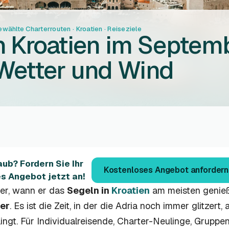
wählte Charterrouten
·
Kroatien
·
Reiseziele
n Kroatien im Septem
Wetter und Wind
ub? Fordern Sie Ihr
Kostenloses Angebot anfordern
es Angebot jetzt an!
per, wann er das
Segeln in
Kroatien
am meisten genießt
er
. Es ist die Zeit, in der die Adria noch immer glitzert
gt. Für Individualreisende, Charter-Neulinge, Gruppe