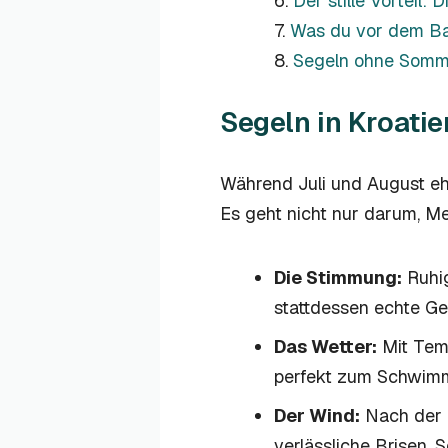
Der stille Vorteil: 
Was du vor dem Bar
Segeln ohne Somme
Segeln in Kroati
Während Juli und August ehe
Es geht nicht nur darum, M
Die Stimmung:
Ruhig
stattdessen echte G
Das Wetter:
Mit Temp
perfekt zum Schwim
Der Wind:
Nach der F
verlässliche Brisen, 