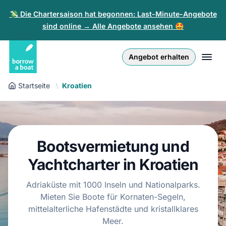
💸 Die Chartersaison hat begonnen: Last-Minute-Angebote
sind online → Alle Angebote ansehen 🤩
Euro
English (UK)
€
Anmelden
Angebot erhalten
GB Pound
English (US)
£
Registrieren
Startseite
Kroatien
US Dollar
Deutsch
$
Für Partner
Złoty
Nederlands
zł
Hilfe
Bootsvermietung und
Italiano
Yachtcharter in Kroatien
Español
DE
EUR
€
Adriaküste mit 1000 Inseln und Nationalparks.
Français
Mieten Sie Boote für Kornaten-Segeln,
mittelalterliche Hafenstädte und kristallklares
Polski
Meer.