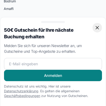
Bodrum
Amalfi
Bootstypen
Segelboot Charter
50€ Gutschein für Ihre nächste
Clos
Katamaran Charter
Buchung erhalten
Motorboot Charter
Melden Sie sich für unseren Newsletter an, um
Gulet Charter
Gutscheine und Top-Angebote zu erhalten.
Hausboot Charter
Werden Sie Teil unserer Segelcommunity und erhalten Sie
RIB Charter
Sportboot Charter
Anmelden
Datenschutz ist uns wichtig. Hier ist unsere
Unsere vertrauten Partner
Datenschutzerklärung
. Es gelten die allgemeinen
Mitglied der 5 Seasons Yachting Group
Geschäftsbedingungen
zur Nutzung von Gutscheinen.
Partner von Sailogy