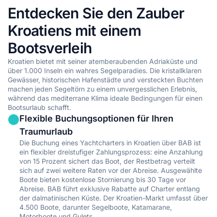
fachkundiger Führung bei einer Bootsmiete in Kroatien suchen.
Entdecken Sie den Zauber
•
Professionelle Navigation und Sicherheit mit lokaler Kroatien-
Kroatiens mit einem
Expertise
•
Lokales Wissen und Empfehlungen für versteckte Schätze in
Bootsverleih
Kroatien
Kroatien bietet mit seiner atemberaubenden Adriaküste und
•
Entspanntes Segelerlebnis in den wunderschönen Gewässern
über 1.000 Inseln ein wahres Segelparadies. Die kristallklaren
von Kroatien
Gewässer, historischen Hafenstädte und versteckten Buchten
•
Keine Lizenz erforderlich für Ihr Yachtcharter-Abenteuer in
machen jeden Segeltörn zu einem unvergesslichen Erlebnis,
Kroatien
während das mediterrane Klima ideale Bedingungen für einen
Bootsurlaub schafft.
Alle Charteroptionen mit Skipper in Kroatien anzeigen
Flexible Buchungsoptionen für Ihren
Traumurlaub
Crew an Board
Die Buchung eines Yachtcharters in Kroatien über BAB ist
ein flexibler dreistufiger Zahlungsprozess: eine Anzahlung
Das ultimative Luxus-Yachtcharter-Erlebnis in Kroatien mit
von 15 Prozent sichert das Boot, der Restbetrag verteilt
vollem professionellem Service.
sich auf zwei weitere Raten vor der Abreise. Ausgewählte
Boote bieten kostenlose Stornierung bis 30 Tage vor
•
Vollständige Entspannung und Komfort während Ihrer
Abreise. BAB führt exklusive Rabatte auf Charter entlang
Bootsreise in Kroatien
der dalmatinischen Küste. Der Kroatien-Markt umfasst über
4.500 Boote, darunter Segelboote, Katamarane,
•
Professioneller Crew-Service, der auf Ihre Bedürfnisse
Motorboote und Gulets.