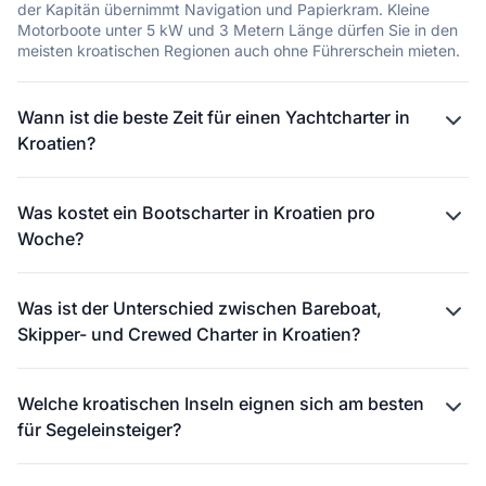
140 unbewohnten Inseln
der Kapitän übernimmt Navigation und Papierkram. Kleine
Motorboote unter 5 kW und 3 Metern Länge dürfen Sie in den
•
Das Gebiet um Split eignet sich ideal für Inselhopping mit
meisten kroatischen Regionen auch ohne Führerschein mieten.
mittlerer Schwierigkeit
Wann ist die beste Zeit für einen Yachtcharter in
Kroatien?
Was kostet ein Bootscharter in Kroatien pro
Woche?
Was ist der Unterschied zwischen Bareboat,
Skipper- und Crewed Charter in Kroatien?
Welche kroatischen Inseln eignen sich am besten
für Segeleinsteiger?