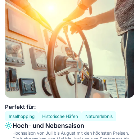
Essential information
Perfekt für:
Inselhopping
Historische Häfen
Naturerlebnis
Information type
Description
Hoch- und Nebensaison
Hochsaison von Juli bis August mit den höchsten Preisen.
Die Nebensaison von Mai bis Juni und von September bis