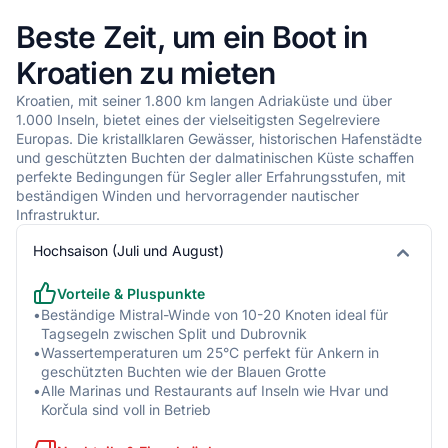
•
Die Region um Split und die Inseln Hvar und Brač bietet
Beste Zeit, um ein Boot in
moderate, berechenbare Winde mit durchschnittlich 3-4
Beaufort
Kroatien zu mieten
•
Im Gebiet um Dubrovnik herrschen meist milde
Windverhältnisse mit 2-3 Beaufort
Kroatien, mit seiner 1.800 km langen Adriaküste und über
1.000 Inseln, bietet eines der vielseitigsten Segelreviere
Seegang
Europas. Die kristallklaren Gewässer, historischen Hafenstädte
und geschützten Buchten der dalmatinischen Küste schaffen
perfekte Bedingungen für Segler aller Erfahrungsstufen, mit
•
Der adriatische Seegang bei einem Kroatien-Charter ist eine
beständigen Winden und hervorragender nautischer
Funktion des vorherrschenden Windes: ruhig bis moderat
Infrastruktur.
zwischen den Inseln (0,5 bis 1,5 m) bei normalen
Bedingungen, anspruchsvoller bei Bora oder Jugo. Die
Hochsaison (Juli und August)
dalmatische und istrische Küste haben viele kurze,
geschützte Kanäle zwischen den Inseln.
Vorteile & Pluspunkte
•
Die Adria vor Kroatien ist generell ruhig mit Wellenhöhen von
•
Beständige Mistral-Winde von 10-20 Knoten ideal für
0,5-1,5m
Tagsegeln zwischen Split und Dubrovnik
•
Bei Bora können sich im Velebit-Kanal kurze, steile Wellen von
•
Wassertemperaturen um 25°C perfekt für Ankern in
bis zu 2,5m aufbauen
geschützten Buchten wie der Blauen Grotte
•
Alle Marinas und Restaurants auf Inseln wie Hvar und
•
Die geschützten Gewässer zwischen den Inseln bleiben auch
Korčula sind voll in Betrieb
bei stärkerem Wind meist moderat
•
Im offenen Meer zwischen den dalmatinischen Inseln kann der