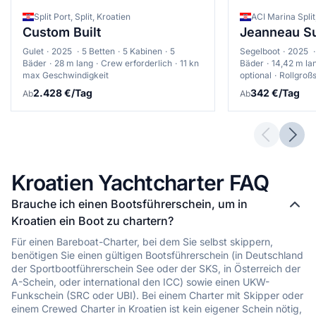
cm über der gesamten Adria. Stärkere Strömungen treten in
engen Passagen zwischen den Inseln auf, besonders im
Split Port, Split, Kroatien
ACI Marina Split,
Velebit-Kanal bei Bora-Wind.
Custom Built
Jeanneau S
•
Gezeitenunterschiede sind mit 20-60cm minimal
Gulet
2025
5 Betten
5 Kabinen
5
Segelboot
2025
Bäder
28 m lang
Crew erforderlich
11 kn
Bäder
14,42 m la
•
Stärkere Strömungen können in engen Passagen zwischen
max Geschwindigkeit
optional
Rollgroß
Inseln auftreten
2.428 €/Tag
342 €/Tag
Ab
Ab
•
Der Velebit-Kanal weist bei Bora verstärkte Strömungen auf
•
In der Straße von Otranto können Strömungen bis zu 3
Knoten erreichen
•
Um die Kornaten existieren moderate Gezeitenströmungen
Previous 
Next
Kroatien Yachtcharter FAQ
Beste Segelgebiete nach Erfahrungsstufen
Brauche ich einen Bootsführerschein, um in
•
Anfänger: Die geschützten Gewässer um Zadar und die
Kroatien ein Boot zu chartern?
Kornaten, die Bucht von Šibenik, die Region um Biograd
•
Mittlere Erfahrung: Split-Archipel mit den Inseln Brač, Hvar
Für einen Bareboat-Charter, bei dem Sie selbst skippern,
und Vis, Dubrovnik-Region, süddalmatinische Inseln
benötigen Sie einen gültigen Bootsführerschein (in Deutschland
der Sportbootführerschein See oder der SKS, in Österreich der
•
Fortgeschrittene: Kvarner-Bucht, offene Gewässer zwischen
A-Schein, oder international den ICC) sowie einen UKW-
den Inseln, Velebit-Kanal bei anspruchsvollen Bedingungen
Funkschein (SRC oder UBI). Bei einem Charter mit Skipper oder
•
Die Kornaten bieten Routen für alle Erfahrungsstufen mit über
einem Crewed Charter in Kroatien ist kein eigener Schein nötig,