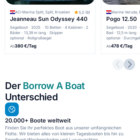
ACI Marina Split, Split, Kroatien
Marina Veruda, 
5,0 (6)
Jeanneau Sun Odyssey 440
Pogo 12.50
Segelboot
2025
10 Betten
4 Kabinen
2
Segelboot
2020
Bäder
13,39 m lang
Skipper
Bad
12,5 m lang
optional
Rollgroßsegel
optional
Durchgel
380 €/Tag
478 €/Tag
Ab
Ab
Previous 
Next
Der
Borrow A Boat
Unterschied
20.000+ Boote weltweit
Finden Sie Ihr perfektes Boot aus unserer umfangreichen
Flotte. Wir bieten alles von kleinen Tagesbooten bis hin zu
Segelboot-Wochencharter und Luxusyachten.