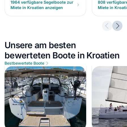
1964 verfügbare Segelboote zur
808 verfügbar
Miete in Kroatien anzeigen
Miete in Kroat
Previous 
Next
Unsere am besten
bewerteten Boote in Kroatien
Bestbewertete Boote