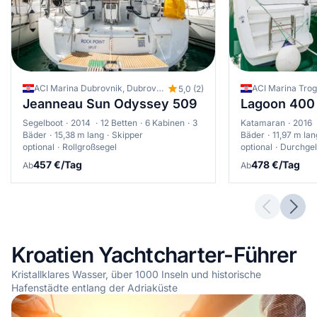
ACI Marina Dubrovnik, Dubrovnik, Kroatien
5,0 (2)
Jeanneau Sun Odyssey 509
Lagoon 400
Segelboot
2014
12 Betten
6 Kabinen
3
Katamaran
2016
Bäder
15,38 m lang
Skipper
Bäder
11,97 m lan
optional
Rollgroßsegel
optional
Durchgel
457 €/Tag
478 €/Tag
Ab
Ab
Previous 
Next
Kroatien Yachtcharter-Führer
Kristallklares Wasser, über 1000 Inseln und historische
Hafenstädte entlang der Adriaküste