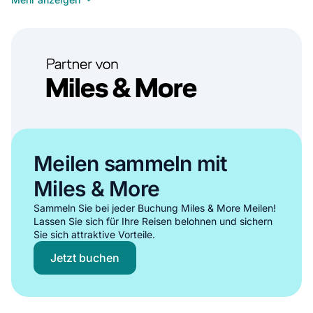
Ideal für erfahrene Segler, die vollständige Freiheit und
Kontrolle bei ihrer Yachtmiete in Kroatien suchen.
•
Vollständige Kontrolle über die Segelroute rund um Kroatien
•
Privatsphäre und Intimität für Ihre Gruppe
Meilen sammeln mit
•
Möglichkeiten, Ihre Segelfähigkeiten in den Gewässern von
Miles & More
Kroatien zu verbessern
•
Kostengünstige Bootsmietoption für größere Gruppen
Sammeln Sie bei jeder Buchung Miles & More Meilen!
Lassen Sie sich für Ihre Reisen belohnen und sichern
Alle Bareboat-Mietoptionen in Kroatien anzeigen
Sie sich attraktive Vorteile.
Jetzt buchen
Mit Skipper / Kapitän obligatorisch
Perfekt für alle, die eine Balance zwischen Freiheit und