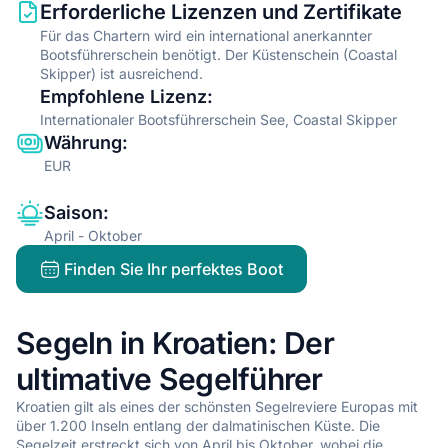
Information type
Description
Erforderliche Lizenzen und Zertifikate
Für das Chartern wird ein international anerkannter
Bootsführerschein benötigt. Der Küstenschein (Coastal
Skipper) ist ausreichend.
Empfohlene Lizenz
:
Internationaler Bootsführerschein See, Coastal Skipper
Währung
:
EUR
Saison
:
April - Oktober
Finden Sie Ihr perfektes Boot
Segeln in Kroatien: Der
ultimative Segelführer
Kroatien gilt als eines der schönsten Segelreviere Europas mit
über 1.200 Inseln entlang der dalmatinischen Küste. Die
Segelzeit erstreckt sich von April bis Oktober, wobei die