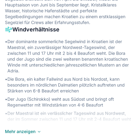
Hauptsaison von Juni bis September liegt. Kristallklares
Wasser, historische Hafenstädte und perfekte
Segelbedingungen machen Kroatien zu einem erstklassigen
Segelziel für Crews aller Erfahrungsstufen.
Windverhältnisse
•
Der dominante sommerliche Segelwind in Kroatien ist der
Maestral, ein zuverlässiger Nordwest-Tageswind, der
zwischen 11 und 17 Uhr mit 2 bis 4 Beaufort weht. Die Bora
und der Jugo sind die zwei weiteren benannten kroatischen
Winde mit unterschiedlichen jahreszeitlichen Mustern an der
Adria.
•
Die Bora, ein kalter Fallwind aus Nord bis Nordost, kann
besonders im nördlichen Dalmatien plötzlich auftreten und
Stärken von 6-8 Beaufort erreichen
•
Der Jugo (Schirokko) weht aus Südost und bringt oft
Regenwetter mit Windstärken von 4-6 Beaufort
•
Der Maestral ist ein verlässlicher Tageswind aus Nordwest,
der im Sommer zwischen 11 und 17 Uhr mit 2-4 Beaufort weht
•
In der Kvarner-Bucht können Winde stärker und böiger sein
Mehr anzeigen
als im südlichen Dalmatien